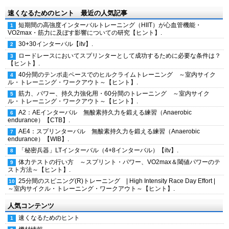
速くなるためのヒント 最近の人気記事
短期間の高強度インターバルトレーニング（HIIT）が心血管機能・
VO2max・筋力に及ぼす影響についての研究【ヒント】.
30+30インターバル【itv】.
ロードレースにおいてスプリンターとして成功するために必要な条件は？
【ヒント】.
40分間のテンポ走ペースでのヒルクライムトレーニング ～室内サイク
ル・トレーニング・ワークアウト～【ヒント】.
筋力、パワー、持久力強化用・60分間のトレーニング ～室内サイク
ル・トレーニング・ワークアウト～【ヒント】.
A2：AEインターバル 無酸素持久力を鍛える練習（Anaerobic
endurance）【CTB】.
AE4：スプリンターバル 無酸素持久力を鍛える練習（Anaerobic
endurance）【WIB】.
「秘密兵器」LTインターバル（4+8インターバル）【itv】.
体力テストの行い方 ～スプリント・パワー、VO2max＆閾値パワーのテ
スト方法～【ヒント】.
25分間のスピニング(R)トレーニング | High Intensity Race Day Effort |
～室内サイクル・トレーニング・ワークアウト～【ヒント】.
人気コンテンツ
速くなるためのヒント