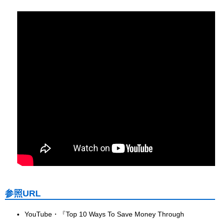
参照URL
YouTube・『Top 10 Ways To Save Money Through