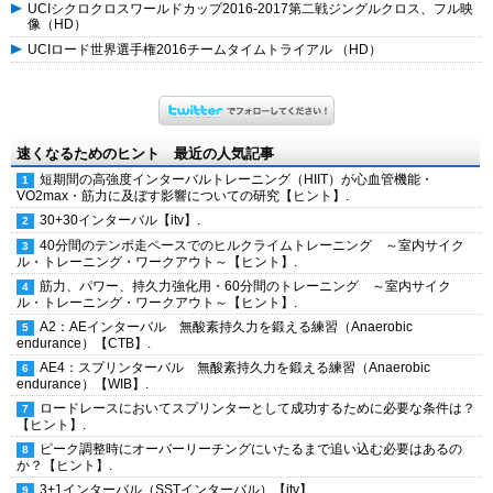
UCIシクロクロスワールドカップ2016-2017第二戦ジングルクロス、フル映
像（HD）
UCIロード世界選手権2016チームタイムトライアル （HD）
速くなるためのヒント 最近の人気記事
短期間の高強度インターバルトレーニング（HIIT）が心血管機能・
VO2max・筋力に及ぼす影響についての研究【ヒント】.
30+30インターバル【itv】.
40分間のテンポ走ペースでのヒルクライムトレーニング ～室内サイク
ル・トレーニング・ワークアウト～【ヒント】.
筋力、パワー、持久力強化用・60分間のトレーニング ～室内サイク
ル・トレーニング・ワークアウト～【ヒント】.
A2：AEインターバル 無酸素持久力を鍛える練習（Anaerobic
endurance）【CTB】.
AE4：スプリンターバル 無酸素持久力を鍛える練習（Anaerobic
endurance）【WIB】.
ロードレースにおいてスプリンターとして成功するために必要な条件は？
【ヒント】.
ピーク調整時にオーバーリーチングにいたるまで追い込む必要はあるの
か？【ヒント】.
3+1インターバル（SSTインターバル）【itv】.