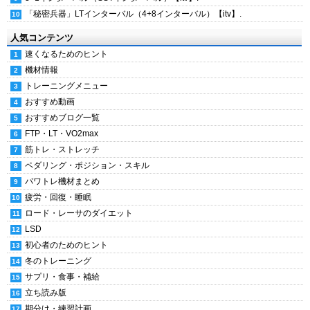
「秘密兵器」LTインターバル（4+8インターバル）【itv】.
人気コンテンツ
速くなるためのヒント
機材情報
トレーニングメニュー
おすすめ動画
おすすめブログ一覧
FTP・LT・VO2max
筋トレ・ストレッチ
ペダリング・ポジション・スキル
パワトレ機材まとめ
疲労・回復・睡眠
ロード・レーサのダイエット
LSD
初心者のためのヒント
冬のトレーニング
サプリ・食事・補給
立ち読み版
期分け・練習計画