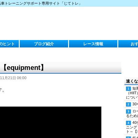
転車トレーニングサポート専用サイト「じてトレ」
のヒント
ブログ紹介
レース情報
お
quipment】
11月21日 06:00
速くな
短
す。
（HI
につい
30
ロ
るため
4
ニング
ト～【