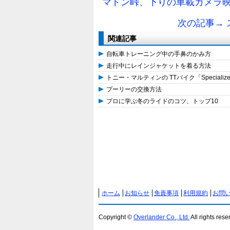
マドン峠、下りの車載カメラ映
次の記事→ スヴ
関連記事
自転車トレーニング中の手鼻のかみ方
走行中にレインジャケットを着る方法
トニー・マルティンの TTバイク「Specialized
プーリーの交換方法
プロに学ぶ冬のライドのコツ、トップ10
ホーム
お知らせ
免責事項
利用規約
お問
Copyright ©
Overlander Co., Ltd.
All rights rese