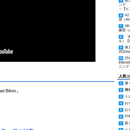
筋
ング 
～【ヒ
A
習（Ana
A
練習（An
「
ル）【i
体
VO2
2
Inten
ニング
人気コ
速
機
oad Bikes』
ト
お
お
FT
筋
ペ