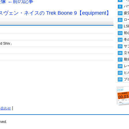
像 ←前の記事
パ
ェン・ネイスの Trek Boone 9【equipment】
疲
ロ
LS
初
冬
 Shiv」
サ
立
期
レ
ヒ
プ
い合わせ
rved.