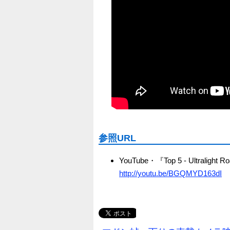
参照URL
YouTube・『Top 5 - Ultralight R
http://youtu.be/BGQMYD163dI