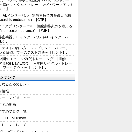
力、パワー、持久力強化用・60分間のトレーニ
～室内サイクル・トレーニング・ワークアウト
ント】.
2：AEインターバル 無酸素持久力を鍛える練
erobic endurance）【CTB】.
E4：スプリンターバル 無酸素持久力を鍛える
aerobic endurance）【WIB】.
秘密兵器」LTインターバル（4+8インターバ
tv】.
力テストの行い方 ～スプリント・パワー、
max＆閾値パワーのテスト方法～【ヒント】.
5分間のスピニング(R)トレーニング | High
sity Race Day Effort | ～室内サイクル・トレー
・ワークアウト～【ヒント】.
ンテンツ
くなるためのヒント
材情報
レーニングメニュー
すすめ動画
すすめブログ一覧
P・LT・VO2max
トレ・ストレッチ
ダリング・ポジション・スキル