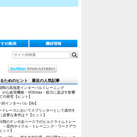
すすめ動画
機材情報
るためのヒント 最近の人気記事
期間の高強度インターバルトレーニング
IT）が心血管機能・VO2max・筋力に及ぼす影響
ての研究【ヒント】.
+30インターバル【itv】.
ードレースにおいてスプリンターとして成功す
に必要な条件は？【ヒント】.
0分間のテンポ走ペースでのヒルクライムトレー
 ～室内サイクル・トレーニング・ワークアウ
ヒント】.