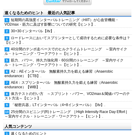
速くなるためのヒント 最近の人気記事
短期間の高強度インターバルトレーニング（HIIT）が心血管機能・
VO2max・筋力に及ぼす影響についての研究【ヒント】.
30+30インターバル【itv】.
ロードレースにおいてスプリンターとして成功するために必要な条件は？
【ヒント】.
40分間のテンポ走ペースでのヒルクライムトレーニング ～室内サイク
ル・トレーニング・ワークアウト～【ヒント】.
筋力、パワー、持久力強化用・60分間のトレーニング ～室内サイク
ル・トレーニング・ワークアウト～【ヒント】.
A2：AEインターバル 無酸素持久力を鍛える練習（Anaerobic
endurance）【CTB】.
AE4：スプリンターバル 無酸素持久力を鍛える練習（Anaerobic
endurance）【WIB】.
体力テストの行い方 ～スプリント・パワー、VO2max＆閾値パワーのテ
スト方法～【ヒント】.
「秘密兵器」LTインターバル（4+8インターバル）【itv】.
25分間のスピニング(R)トレーニング | High Intensity Race Day Effort |
～室内サイクル・トレーニング・ワークアウト～【ヒント】.
人気コンテンツ
速くなるためのヒント