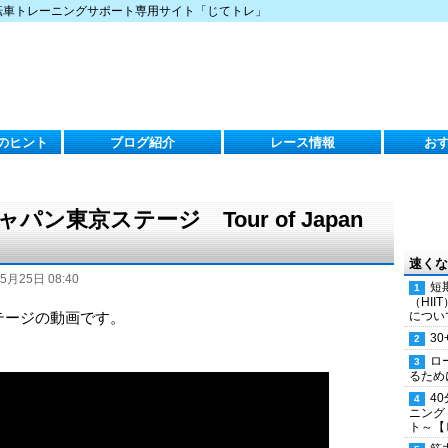
転車トレーニングサポート専用サイト「じてトレ」
のヒント
ブログ紹介
レース情報
お
パン東京ステージ Tour of Japan
速くな
5月25日 08:40
短
（HI
ステージの動画です。
につい
30
ロ
るため
4
ニング
ト～【