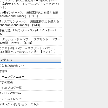
力、パワー、持久力強化用・60分間のトレーニ
～室内サイクル・トレーニング・ワークアウト
ント】.
2：AEインターバル 無酸素持久力を鍛える練
erobic endurance）【CTB】.
E4：スプリンターバル 無酸素持久力を鍛える
aerobic endurance）【WIB】.
秘密兵器」LTインターバル（4+8インターバ
tv】.
1：ダッシュ（ジャンプ） スプリント・パワー
練習（Power）【CTB】.
力テストの行い方 ～スプリント・パワー、
max＆閾値パワーのテスト方法～【ヒント】.
ンテンツ
くなるためのヒント
材情報
レーニングメニュー
すすめ動画
すすめブログ一覧
P・LT・VO2max
トレ・ストレッチ
ダリング・ポジション・スキル