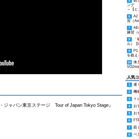
筋
ング 
～【ヒ
A
習（Ana
A
練習（An
「
ル）【i
P
を鍛える
体
VO2
人気コ
速
機
ト
ジャパン東京ステージ Tour of Japan Tokyo Stage』
お
お
FT
筋
ペ