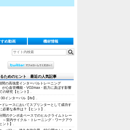
すすめ動画
機材情報
るためのヒント 最近の人気記事
期間の高強度インターバルトレーニング
IT）が心血管機能・VO2max・筋力に及ぼす影響
ての研究【ヒント】.
+30インターバル【itv】.
ードレースにおいてスプリンターとして成功す
に必要な条件は？【ヒント】.
0分間のテンポ走ペースでのヒルクライムトレー
 ～室内サイクル・トレーニング・ワークアウ
ヒント】.