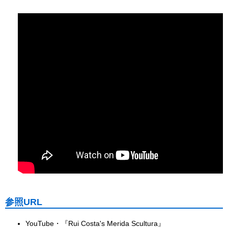
参照URL
YouTube・『Rui Costa's Merida Scultura』