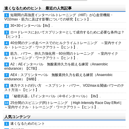
速くなるためのヒント 最近の人気記事
短期間の高強度インターバルトレーニング（HIIT）が心血管機能・
VO2max・筋力に及ぼす影響についての研究【ヒント】.
30+30インターバル【itv】.
ロードレースにおいてスプリンターとして成功するために必要な条件は？
【ヒント】.
40分間のテンポ走ペースでのヒルクライムトレーニング ～室内サイク
ル・トレーニング・ワークアウト～【ヒント】.
筋力、パワー、持久力強化用・60分間のトレーニング ～室内サイク
ル・トレーニング・ワークアウト～【ヒント】.
A2：AEインターバル 無酸素持久力を鍛える練習（Anaerobic
endurance）【CTB】.
AE4：スプリンターバル 無酸素持久力を鍛える練習（Anaerobic
endurance）【WIB】.
体力テストの行い方 ～スプリント・パワー、VO2max＆閾値パワーのテ
スト方法～【ヒント】.
「秘密兵器」LTインターバル（4+8インターバル）【itv】.
25分間のスピニング(R)トレーニング | High Intensity Race Day Effort |
～室内サイクル・トレーニング・ワークアウト～【ヒント】.
人気コンテンツ
速くなるためのヒント