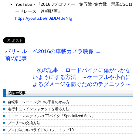
YouTube・『2016 Jプロツアー 第五戦･第六戦 群馬CSCロ
ードレース 速報動画』
https://youtu.be/n0iDD4BeNIg
パリ～ルーベ2016の車載カメラ映像 ←
前の記事
次の記事→ ロードバイクに傷がつかな
いようにする方法 ～ケーブルや小石に
よるダメージを防ぐためのテクニック～
関連記事
自転車トレーニング中の手鼻のかみ方
走行中にレインジャケットを着る方法
トニー・マルティンの TTバイク「Specialized Shiv」
プーリーの交換方法
プロに学ぶ冬のライドのコツ、トップ10