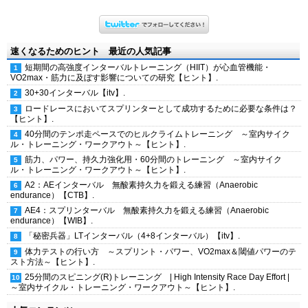
速くなるためのヒント 最近の人気記事
短期間の高強度インターバルトレーニング（HIIT）が心血管機能・
VO2max・筋力に及ぼす影響についての研究【ヒント】.
30+30インターバル【itv】.
ロードレースにおいてスプリンターとして成功するために必要な条件は？
【ヒント】.
40分間のテンポ走ペースでのヒルクライムトレーニング ～室内サイク
ル・トレーニング・ワークアウト～【ヒント】.
筋力、パワー、持久力強化用・60分間のトレーニング ～室内サイク
ル・トレーニング・ワークアウト～【ヒント】.
A2：AEインターバル 無酸素持久力を鍛える練習（Anaerobic
endurance）【CTB】.
AE4：スプリンターバル 無酸素持久力を鍛える練習（Anaerobic
endurance）【WIB】.
「秘密兵器」LTインターバル（4+8インターバル）【itv】.
体力テストの行い方 ～スプリント・パワー、VO2max＆閾値パワーのテ
スト方法～【ヒント】.
25分間のスピニング(R)トレーニング | High Intensity Race Day Effort |
～室内サイクル・トレーニング・ワークアウト～【ヒント】.