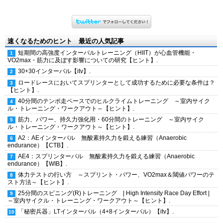
速くなるためのヒント 最近の人気記事
短期間の高強度インターバルトレーニング（HIIT）が心血管機能・
VO2max・筋力に及ぼす影響についての研究【ヒント】.
30+30インターバル【itv】.
ロードレースにおいてスプリンターとして成功するために必要な条件は？
【ヒント】.
40分間のテンポ走ペースでのヒルクライムトレーニング ～室内サイク
ル・トレーニング・ワークアウト～【ヒント】.
筋力、パワー、持久力強化用・60分間のトレーニング ～室内サイク
ル・トレーニング・ワークアウト～【ヒント】.
A2：AEインターバル 無酸素持久力を鍛える練習（Anaerobic
endurance）【CTB】.
AE4：スプリンターバル 無酸素持久力を鍛える練習（Anaerobic
endurance）【WIB】.
体力テストの行い方 ～スプリント・パワー、VO2max＆閾値パワーのテ
スト方法～【ヒント】.
25分間のスピニング(R)トレーニング | High Intensity Race Day Effort |
～室内サイクル・トレーニング・ワークアウト～【ヒント】.
「秘密兵器」LTインターバル（4+8インターバル）【itv】.