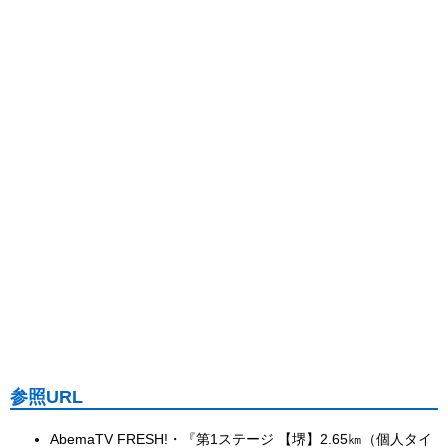
参照URL
AbemaTV FRESH!・『第1ステージ 【堺】2.65㎞（個人タイ