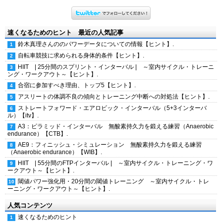
速くなるためのヒント 最近の人気記事
鈴木真理さんののパワーデータについての情報【ヒント】.
自転車競技に求められる身体的条件【ヒント】.
HIIT | 25分間のスプリント・インターバル | ～室内サイクル・トレーニ
ング・ワークアウト～【ヒント】.
合宿に参加すべき理由、トップ5【ヒント】.
アスリートの体調不良の傾向とトレーニング中断への対処法【ヒント】.
ストレートフォワード・エアロビック・インターバル（5+3インターバ
ル）【itv】.
A3：ピラミッド・インターバル 無酸素持久力を鍛える練習（Anaerobic
endurance）【CTB】.
AE9：フィニッシュ・シミュレーション 無酸素持久力を鍛える練習
（Anaerobic endurance）【WIB】.
HIIT | 55分間のFTPインターバル | ～室内サイクル・トレーニング・ワ
ークアウト～【ヒント】.
閾値パワー強化用・20分間の閾値トレーニング ～室内サイクル・トレ
ーニング・ワークアウト～【ヒント】.
人気コンテンツ
速くなるためのヒント