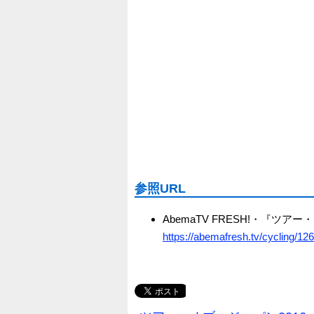
参照URL
AbemaTV FRESH!・『ツアー
https://abemafresh.tv/cycling/12