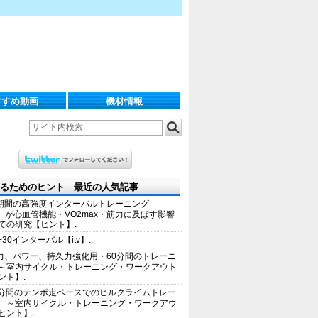
すすめ動画
機材情報
るためのヒント 最近の人気記事
期間の高強度インターバルトレーニング
IT）が心血管機能・VO2max・筋力に及ぼす影響
ての研究【ヒント】.
+30インターバル【itv】.
力、パワー、持久力強化用・60分間のトレーニ
～室内サイクル・トレーニング・ワークアウト
ント】.
0分間のテンポ走ペースでのヒルクライムトレー
 ～室内サイクル・トレーニング・ワークアウ
ヒント】.