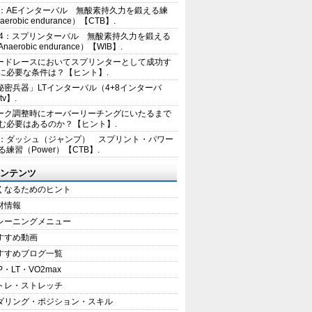
2：AEインターバル 無酸素持久力を鍛える練
erobic endurance）【CTB】.
E4：スプリンターバル 無酸素持久力を鍛える
aerobic endurance）【WIB】.
ードレースにおいてスプリンターとして成功す
に必要な条件は？【ヒント】.
秘密兵器」LTインターバル（4+8インターバ
tv】.
ーク調整時にオーバーリーチングにいたるまで
む必要はあるのか？【ヒント】.
1：ダッシュ（ジャンプ） スプリント・パワー
練習（Power）【CTB】.
ンテンツ
くなるためのヒント
材情報
レーニングメニュー
すすめ動画
すすめブログ一覧
P・LT・VO2max
トレ・ストレッチ
ダリング・ポジション・スキル