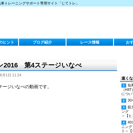
転車トレーニングサポート専用サイト「じてトレ」
のヒント
ブログ紹介
レース情報
お
2016 第4ステージいなべ
6月1日 11:24
速くな
短
ステージいなべの動画です。
（HI
につい
30
筋
ング 
～【ヒ
4
ニング
ト～【