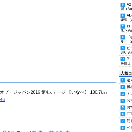
A
習（Ana
A
練習（An
ロ
るため
「
ル）【i
ピ
追い込
P
を鍛える
人気コ
速
機
・オブ・ジャパン2016 第4ステージ 【いなべ】 130.7㎞』
ト
646
お
お
FT
筋
ペ