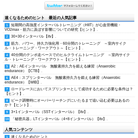
速くなるためのヒント 最近の人気記事
短期間の高強度インターバルトレーニング（HIIT）が心血管機能・
VO2max・筋力に及ぼす影響についての研究【ヒント】.
30+30インターバル【itv】.
筋力、パワー、持久力強化用・60分間のトレーニング ～室内サイク
ル・トレーニング・ワークアウト～【ヒント】.
40分間のテンポ走ペースでのヒルクライムトレーニング ～室内サイク
ル・トレーニング・ワークアウト～【ヒント】.
A2：AEインターバル 無酸素持久力を鍛える練習（Anaerobic
endurance）【CTB】.
AE4：スプリンターバル 無酸素持久力を鍛える練習（Anaerobic
endurance）【WIB】.
ロードレースにおいてスプリンターとして成功するために必要な条件は？
【ヒント】.
ピーク調整時にオーバーリーチングにいたるまで追い込む必要はあるの
か？【ヒント】.
3+1インターバル（SSTインターバル）【itv】.
「秘密兵器」LTインターバル（4+8インターバル）【itv】.
人気コンテンツ
速くなるためのヒント