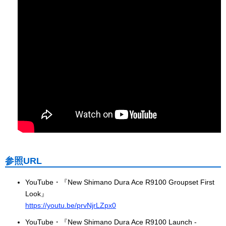
参照URL
YouTube・『New Shimano Dura Ace R9100 Groupset First
Look』
https://youtu.be/prvNjrLZpx0
YouTube・『New Shimano Dura Ace R9100 Launch -