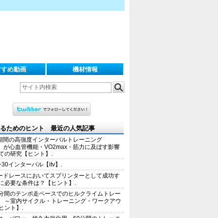
すすめ動画
機材情報
るためのヒント 最近の人気記事
期間の高強度インターバルトレーニング
IT）が心血管機能・VO2max・筋力に及ぼす影響
ての研究【ヒント】.
+30インターバル【itv】.
ードレースにおいてスプリンターとして成功す
に必要な条件は？【ヒント】.
0分間のテンポ走ペースでのヒルクライムトレー
 ～室内サイクル・トレーニング・ワークアウ
ヒント】.