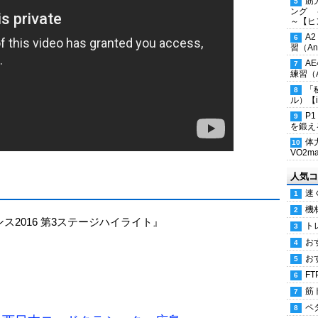
筋
ング 
～【ヒ
A
習（Ana
A
練習（An
「
ル）【i
P
を鍛える
体
VO2
人気コ
速
機
ンス2016 第3ステージハイライト』
ト
お
お
FT
筋
ペ