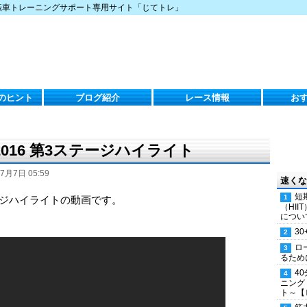
転車トレーニングサポート専用サイト「じてトレ」
のヒント
ブログ紹介
レース情報
お
016 第3ステージハイライト
7月7日 05:59
速くな
短
テージハイライトの動画です。
（HI
につい
30
ロ
るため
4
ニング
ト～【