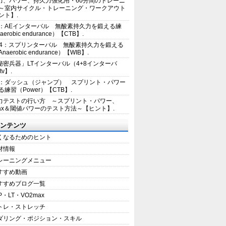
力、パワー、持久力強化用・60分間のトレーニ
～室内サイクル・トレーニング・ワークアウト
ント】.
2：AEインターバル 無酸素持久力を鍛える練
erobic endurance）【CTB】.
E4：スプリンターバル 無酸素持久力を鍛える
aerobic endurance）【WIB】.
秘密兵器」LTインターバル（4+8インターバ
tv】.
1：ダッシュ（ジャンプ） スプリント・パワー
練習（Power）【CTB】.
力テストの行い方 ～スプリント・パワー、
max＆閾値パワーのテスト方法～【ヒント】.
ンテンツ
くなるためのヒント
材情報
レーニングメニュー
すすめ動画
すすめブログ一覧
P・LT・VO2max
トレ・ストレッチ
ダリング・ポジション・スキル