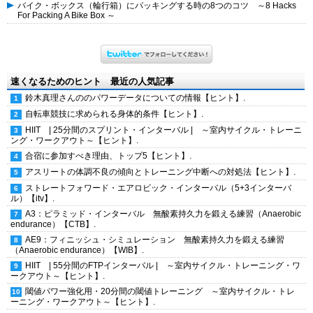
バイク・ボックス（輪行箱）にパッキングする時の8つのコツ ～8 Hacks
For Packing A Bike Box ～
速くなるためのヒント 最近の人気記事
鈴木真理さんののパワーデータについての情報【ヒント】.
自転車競技に求められる身体的条件【ヒント】.
HIIT | 25分間のスプリント・インターバル | ～室内サイクル・トレーニ
ング・ワークアウト～【ヒント】.
合宿に参加すべき理由、トップ5【ヒント】.
アスリートの体調不良の傾向とトレーニング中断への対処法【ヒント】.
ストレートフォワード・エアロビック・インターバル（5+3インターバ
ル）【itv】.
A3：ピラミッド・インターバル 無酸素持久力を鍛える練習（Anaerobic
endurance）【CTB】.
AE9：フィニッシュ・シミュレーション 無酸素持久力を鍛える練習
（Anaerobic endurance）【WIB】.
HIIT | 55分間のFTPインターバル | ～室内サイクル・トレーニング・ワ
ークアウト～【ヒント】.
閾値パワー強化用・20分間の閾値トレーニング ～室内サイクル・トレ
ーニング・ワークアウト～【ヒント】.