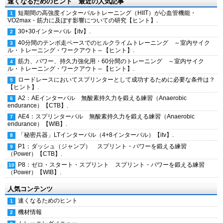
速くなるためのヒント 最近の人気記事
短期間の高強度インターバルトレーニング（HIIT）が心血管機能・
VO2max・筋力に及ぼす影響についての研究【ヒント】.
30+30インターバル【itv】.
40分間のテンポ走ペースでのヒルクライムトレーニング ～室内サイク
ル・トレーニング・ワークアウト～【ヒント】.
筋力、パワー、持久力強化用・60分間のトレーニング ～室内サイク
ル・トレーニング・ワークアウト～【ヒント】.
ロードレースにおいてスプリンターとして成功するために必要な条件は？
【ヒント】.
A2：AEインターバル 無酸素持久力を鍛える練習（Anaerobic
endurance）【CTB】.
AE4：スプリンターバル 無酸素持久力を鍛える練習（Anaerobic
endurance）【WIB】.
「秘密兵器」LTインターバル（4+8インターバル）【itv】.
P1：ダッシュ（ジャンプ） スプリント・パワーを鍛える練習
（Power）【CTB】.
P8：ゼロ・スタート・スプリント スプリント・パワーを鍛える練習
（Power）【WIB】.
人気コンテンツ
速くなるためのヒント
機材情報