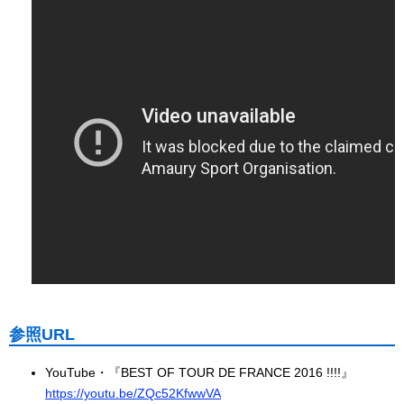
参照URL
YouTube・『BEST OF TOUR DE FRANCE 2016 !!!!』
https://youtu.be/ZQc52KfwwVA