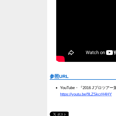
参照URL
YouTube・『2016 Jプ
https://youtu.be/9LZSkcrH4HY