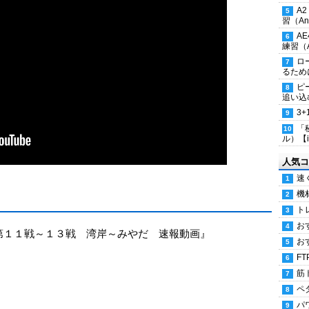
A
習（Ana
A
練習（An
ロ
るため
ピ
追い込
3
「
ル）【i
人気コ
速
機
ト
お
ロツアー第１１戦～１３戦 湾岸～みやだ 速報動画』
お
FT
筋
ペ
パ