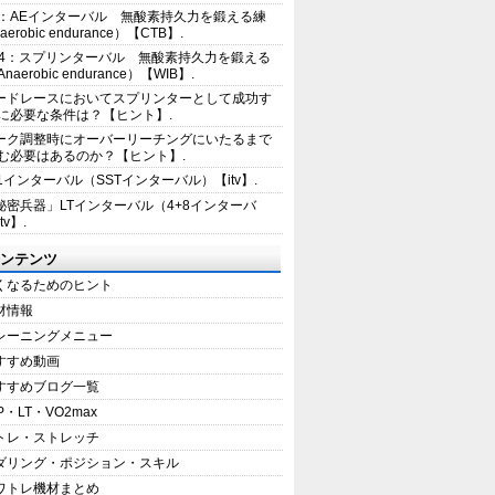
2：AEインターバル 無酸素持久力を鍛える練
erobic endurance）【CTB】.
E4：スプリンターバル 無酸素持久力を鍛える
aerobic endurance）【WIB】.
ードレースにおいてスプリンターとして成功す
に必要な条件は？【ヒント】.
ーク調整時にオーバーリーチングにいたるまで
む必要はあるのか？【ヒント】.
+1インターバル（SSTインターバル）【itv】.
秘密兵器」LTインターバル（4+8インターバ
tv】.
ンテンツ
くなるためのヒント
材情報
レーニングメニュー
すすめ動画
すすめブログ一覧
P・LT・VO2max
トレ・ストレッチ
ダリング・ポジション・スキル
ワトレ機材まとめ