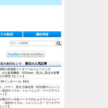
すすめ動画
機材情報
るためのヒント 最近の人気記事
期間の高強度インターバルトレーニング
IT）が心血管機能・VO2max・筋力に及ぼす影響
ての研究【ヒント】.
+30インターバル【itv】.
力、パワー、持久力強化用・60分間のトレーニ
～室内サイクル・トレーニング・ワークアウト
ント】.
0分間のテンポ走ペースでのヒルクライムトレー
 ～室内サイクル・トレーニング・ワークアウ
ヒント】.