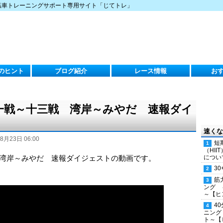
転車トレーニングサポート専用サイト「じてトレ」
のヒント
ブログ紹介
レース情報
お
第十一戦～十三戦 湾岸～みやだ 速報ダイ
速くな
8月23日 06:00
短
（HI
戦 湾岸～みやだ 速報ダイジェストの動画です。
につい
30
筋
ング 
～【ヒ
4
ニング
ト～【