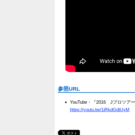
参照URL
YouTube・『2016 Jプ
https://youtu.be/1iRkdGdtUyM