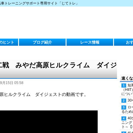
転車トレーニングサポート専用サイト「じてトレ」
のヒント
ブログ紹介
レース情報
お
第十二戦 みやだ高原ヒルクライム ダイジ
速くな
9月15日 05:58
短
（HI
だ高原ヒルクライム ダイジェストの動画です。
につい
30
ロ
るため
4
ニング
ト～【