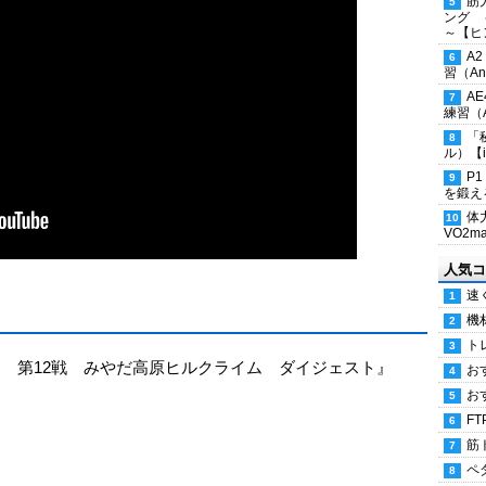
筋
ング 
～【ヒ
A
習（Ana
A
練習（An
「
ル）【i
P
を鍛える
体
VO2
人気コ
速
機
ト
ロツアー 第12戦 みやだ高原ヒルクライム ダイジェスト』
お
お
FT
筋
ペ