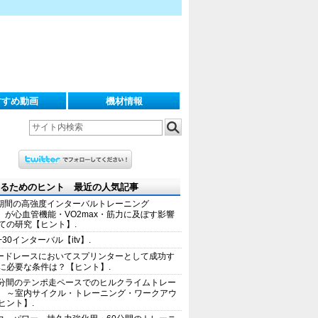
すすめ動画
機材情報
るためのヒント 最近の人気記事
期間の高強度インターバルトレーニング
IT）が心血管機能・VO2max・筋力に及ぼす影響
ての研究【ヒント】.
+30インターバル【itv】.
ードレースにおいてスプリンターとして成功す
に必要な条件は？【ヒント】.
0分間のテンポ走ペースでのヒルクライムトレー
 ～室内サイクル・トレーニング・ワークアウ
ヒント】.