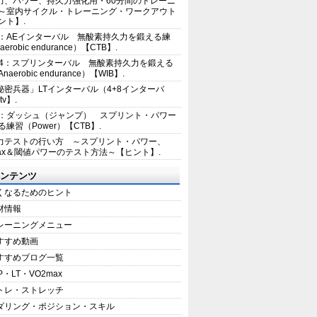
力、パワー、持久力強化用・60分間のトレーニ
～室内サイクル・トレーニング・ワークアウト
ント】.
2：AEインターバル 無酸素持久力を鍛える練
erobic endurance）【CTB】.
E4：スプリンターバル 無酸素持久力を鍛える
aerobic endurance）【WIB】.
秘密兵器」LTインターバル（4+8インターバ
tv】.
1：ダッシュ（ジャンプ） スプリント・パワー
練習（Power）【CTB】.
力テストの行い方 ～スプリント・パワー、
max＆閾値パワーのテスト方法～【ヒント】.
ンテンツ
くなるためのヒント
材情報
レーニングメニュー
すすめ動画
すすめブログ一覧
P・LT・VO2max
トレ・ストレッチ
ダリング・ポジション・スキル