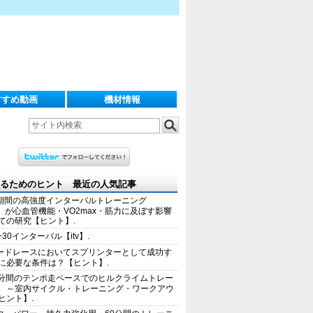
すすめ動画
機材情報
るためのヒント 最近の人気記事
期間の高強度インターバルトレーニング
IT）が心血管機能・VO2max・筋力に及ぼす影響
ての研究【ヒント】.
+30インターバル【itv】.
ードレースにおいてスプリンターとして成功す
に必要な条件は？【ヒント】.
0分間のテンポ走ペースでのヒルクライムトレー
 ～室内サイクル・トレーニング・ワークアウ
ヒント】.