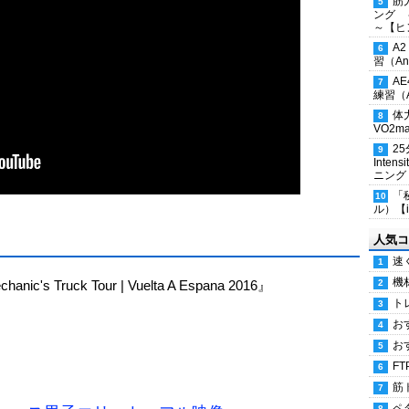
筋
ング 
～【ヒ
A
習（Ana
A
練習（An
体
VO2
2
Inten
ニング
「
ル）【i
人気コ
速
機
nic's Truck Tour | Vuelta A Espana 2016』
ト
お
お
FT
筋
ペ