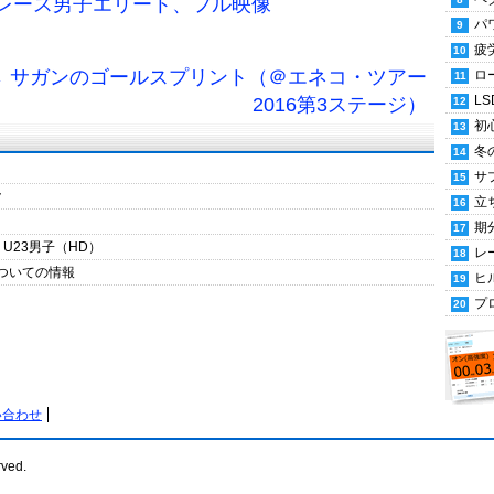
ドレース男子エリート、フル映像
パ
疲
→ サガンのゴールスプリント（＠エネコ・ツアー
ロ
LS
2016第3ステージ）
初
冬
サ
ク
立
期
 U23男子（HD）
レ
ついての情報
ヒ
プ
い合わせ
rved.