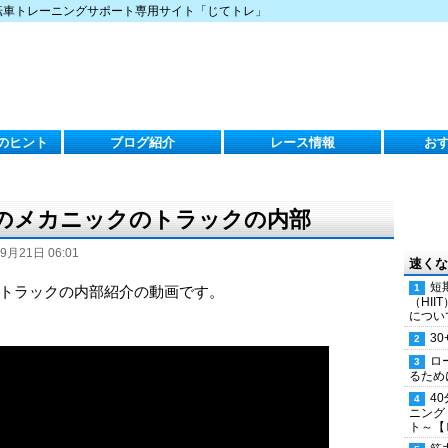
転車トレーニングサポート専用サイト「じてトレ」
のヒント
ブログ紹介
レース情報
お
のメカニックのトラックの内部
9月21日 06:01
速くな
短
トラックの内部紹介の動画です。
（HI
につい
30
ロ
るため
4
ニング
ト～【