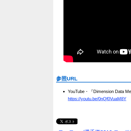
参照URL
YouTube・『Dimension Data Mecha
https://youtu.be/0nQf0VuaM8Y