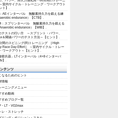
力、パワー、持久力強化用・60分間のトレーニ
～室内サイクル・トレーニング・ワークアウト
ント】.
2：AEインターバル 無酸素持久力を鍛える練
erobic endurance）【CTB】.
E4：スプリンターバル 無酸素持久力を鍛える
aerobic endurance）【WIB】.
力テストの行い方 ～スプリント・パワー、
max＆閾値パワーのテスト方法～【ヒント】.
5分間のスピニング(R)トレーニング | High
sity Race Day Effort | ～室内サイクル・トレー
・ワークアウト～【ヒント】.
秘密兵器」LTインターバル（4+8インターバ
tv】.
ンテンツ
くなるためのヒント
材情報
レーニングメニュー
すすめ動画
すすめブログ一覧
P・LT・VO2max
トレ・ストレッチ
ダリング・ポジション・スキル