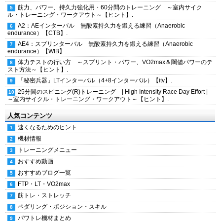
筋力、パワー、持久力強化用・60分間のトレーニング ～室内サイク
ル・トレーニング・ワークアウト～【ヒント】.
A2：AEインターバル 無酸素持久力を鍛える練習（Anaerobic
endurance）【CTB】.
AE4：スプリンターバル 無酸素持久力を鍛える練習（Anaerobic
endurance）【WIB】.
体力テストの行い方 ～スプリント・パワー、VO2max＆閾値パワーのテ
スト方法～【ヒント】.
「秘密兵器」LTインターバル（4+8インターバル）【itv】.
25分間のスピニング(R)トレーニング | High Intensity Race Day Effort |
～室内サイクル・トレーニング・ワークアウト～【ヒント】.
人気コンテンツ
速くなるためのヒント
機材情報
トレーニングメニュー
おすすめ動画
おすすめブログ一覧
FTP・LT・VO2max
筋トレ・ストレッチ
ペダリング・ポジション・スキル
パワトレ機材まとめ