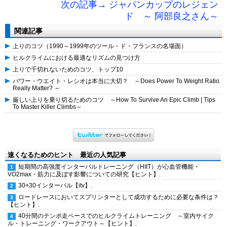
次の記事→ ジャパンカップのレジェン
ド ～ 阿部良之さん～
関連記事
上りのコツ（1990～1999年のツール・ド・フランスの名場面）
ヒルクライムにおける最適なリズムの見つけ方
上りで千切れないためのコツ、トップ10
パワー・ウエイト・レシオは本当に大切？ ～Does Power To Weight Ratio
Really Matter? ～
厳しい上りを乗り切るためのコツ ～How To Survive An Epic Climb | Tips
To Master Killer Climbs～
速くなるためのヒント 最近の人気記事
短期間の高強度インターバルトレーニング（HIIT）が心血管機能・
VO2max・筋力に及ぼす影響についての研究【ヒント】.
30+30インターバル【itv】.
ロードレースにおいてスプリンターとして成功するために必要な条件は？
【ヒント】.
40分間のテンポ走ペースでのヒルクライムトレーニング ～室内サイク
ル・トレーニング・ワークアウト～【ヒント】.