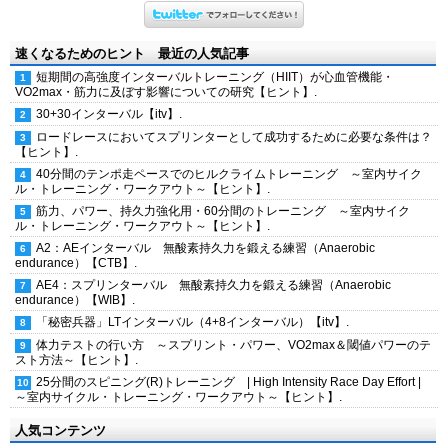
速くなるためのヒント 最近の人気記事
短期間の高強度インターバルトレーニング（HIIT）が心血管機能・
VO2max・筋力に及ぼす影響についての研究【ヒント】.
30+30インターバル【itv】.
ロードレースにおいてスプリンターとして成功するために必要な条件は？
【ヒント】.
40分間のテンポ走ペースでのヒルクライムトレーニング ～室内サイク
ル・トレーニング・ワークアウト～【ヒント】.
筋力、パワー、持久力強化用・60分間のトレーニング ～室内サイク
ル・トレーニング・ワークアウト～【ヒント】.
A2：AEインターバル 無酸素持久力を鍛える練習（Anaerobic
endurance）【CTB】.
AE4：スプリンターバル 無酸素持久力を鍛える練習（Anaerobic
endurance）【WIB】.
「秘密兵器」LTインターバル（4+8インターバル）【itv】.
体力テストの行い方 ～スプリント・パワー、VO2max＆閾値パワーのテ
スト方法～【ヒント】.
25分間のスピニング(R)トレーニング | High Intensity Race Day Effort |
～室内サイクル・トレーニング・ワークアウト～【ヒント】.
人気コンテンツ