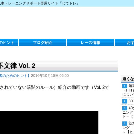
転車トレーニングサポート専用サイト「じてトレ」
のヒント
ブログ紹介
レース情報
お
 Vol. 2
者のためのヒント】
2016年10月10日 06:00
速くな
短
れていない暗黙のルール）紹介の動画です（Vol. 2で
（HI
につい
30
4
ニング
ト～【
筋
ング 
～【ヒ