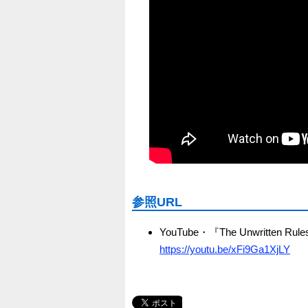
参照URL
YouTube・『The Unwritten Rules 
https://youtu.be/xFi9Ga1XjLY