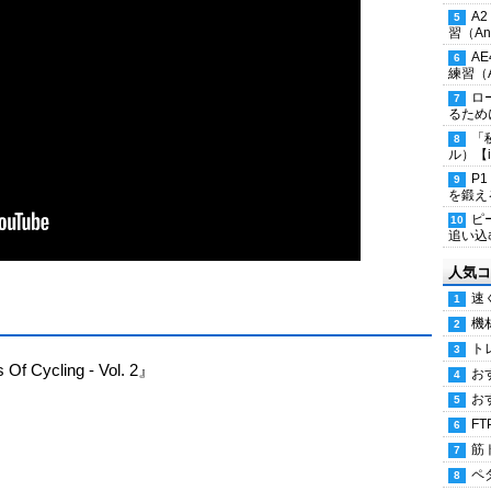
A
習（Ana
A
練習（An
ロ
るため
「
ル）【i
P
を鍛える
ピ
追い込
人気コ
速
機
ト
Of Cycling - Vol. 2』
お
お
FT
筋
ペ