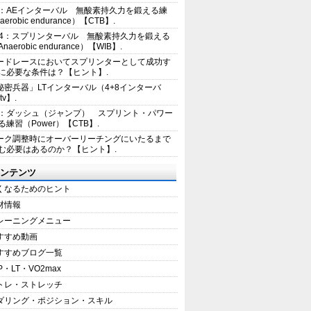
2：AEインターバル 無酸素持久力を鍛える練
erobic endurance）【CTB】.
E4：スプリンターバル 無酸素持久力を鍛える
aerobic endurance）【WIB】.
ードレースにおいてスプリンターとして成功す
に必要な条件は？【ヒント】.
秘密兵器」LTインターバル（4+8インターバ
tv】.
1：ダッシュ（ジャンプ） スプリント・パワー
練習（Power）【CTB】.
ーク調整時にオーバーリーチングにいたるまで
む必要はあるのか？【ヒント】.
ンテンツ
くなるためのヒント
材情報
レーニングメニュー
すすめ動画
すすめブログ一覧
P・LT・VO2max
トレ・ストレッチ
ダリング・ポジション・スキル