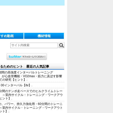
すすめ動画
機材情報
るためのヒント 最近の人気記事
期間の高強度インターバルトレーニング
IT）が心血管機能・VO2max・筋力に及ぼす影響
ての研究【ヒント】.
+30インターバル【itv】.
0分間のテンポ走ペースでのヒルクライムトレー
 ～室内サイクル・トレーニング・ワークアウ
ヒント】.
力、パワー、持久力強化用・60分間のトレーニ
～室内サイクル・トレーニング・ワークアウト
ント】.