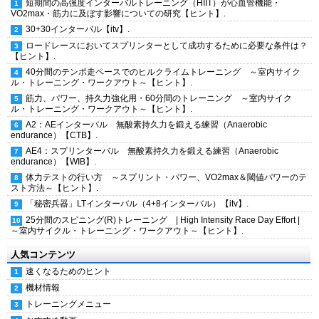
短期間の高強度インターバルトレーニング（HIIT）が心血管機能・
VO2max・筋力に及ぼす影響についての研究【ヒント】.
30+30インターバル【itv】.
ロードレースにおいてスプリンターとして成功するために必要な条件は？
【ヒント】.
40分間のテンポ走ペースでのヒルクライムトレーニング ～室内サイク
ル・トレーニング・ワークアウト～【ヒント】.
筋力、パワー、持久力強化用・60分間のトレーニング ～室内サイク
ル・トレーニング・ワークアウト～【ヒント】.
A2：AEインターバル 無酸素持久力を鍛える練習（Anaerobic
endurance）【CTB】.
AE4：スプリンターバル 無酸素持久力を鍛える練習（Anaerobic
endurance）【WIB】.
体力テストの行い方 ～スプリント・パワー、VO2max＆閾値パワーのテ
スト方法～【ヒント】.
「秘密兵器」LTインターバル（4+8インターバル）【itv】.
25分間のスピニング(R)トレーニング | High Intensity Race Day Effort |
～室内サイクル・トレーニング・ワークアウト～【ヒント】.
人気コンテンツ
速くなるためのヒント
機材情報
トレーニングメニュー