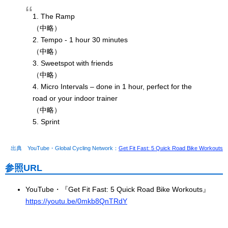
1. The Ramp
（中略）
2. Tempo - 1 hour 30 minutes
（中略）
3. Sweetspot with friends
（中略）
4. Micro Intervals – done in 1 hour, perfect for the
road or your indoor trainer
（中略）
5. Sprint
出典 YouTube・Global Cycling Network：
Get Fit Fast: 5 Quick Road Bike Workouts
参照URL
YouTube・『Get Fit Fast: 5 Quick Road Bike Workouts』
https://youtu.be/0mkb8QnTRdY