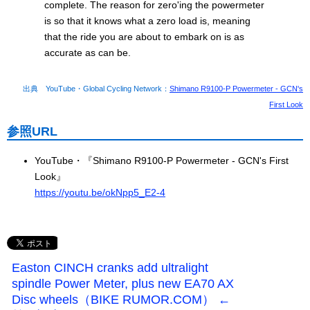
complete. The reason for zero'ing the powermeter
is so that it knows what a zero load is, meaning
that the ride you are about to embark on is as
accurate as can be.
出典 YouTube・Global Cycling Network：
Shimano R9100-P Powermeter - GCN's
First Look
参照URL
YouTube・『Shimano R9100-P Powermeter - GCN's First
Look』
https://youtu.be/okNpp5_E2-4
Easton CINCH cranks add ultralight
spindle Power Meter, plus new EA70 AX
Disc wheels（BIKE RUMOR.COM） ←