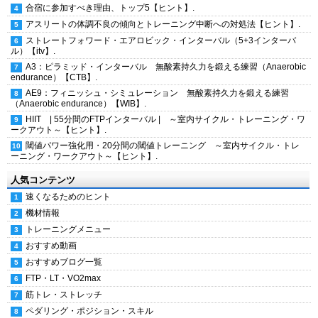
合宿に参加すべき理由、トップ5【ヒント】.
アスリートの体調不良の傾向とトレーニング中断への対処法【ヒント】.
ストレートフォワード・エアロビック・インターバル（5+3インターバ
ル）【itv】.
A3：ピラミッド・インターバル 無酸素持久力を鍛える練習（Anaerobic
endurance）【CTB】.
AE9：フィニッシュ・シミュレーション 無酸素持久力を鍛える練習
（Anaerobic endurance）【WIB】.
HIIT | 55分間のFTPインターバル | ～室内サイクル・トレーニング・ワ
ークアウト～【ヒント】.
閾値パワー強化用・20分間の閾値トレーニング ～室内サイクル・トレ
ーニング・ワークアウト～【ヒント】.
人気コンテンツ
速くなるためのヒント
機材情報
トレーニングメニュー
おすすめ動画
おすすめブログ一覧
FTP・LT・VO2max
筋トレ・ストレッチ
ペダリング・ポジション・スキル