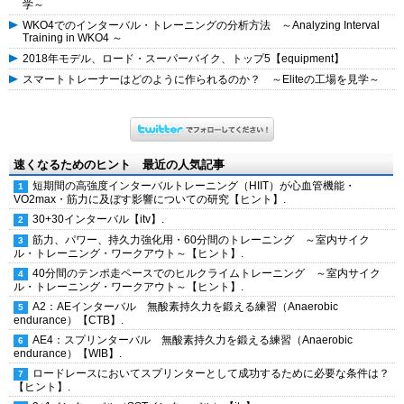
学～
WKO4でのインターバル・トレーニングの分析方法 ～Analyzing Interval
Training in WKO4 ～
2018年モデル、ロード・スーパーバイク、トップ5【equipment】
スマートトレーナーはどのように作られるのか？ ～Eliteの工場を見学～
速くなるためのヒント 最近の人気記事
短期間の高強度インターバルトレーニング（HIIT）が心血管機能・
VO2max・筋力に及ぼす影響についての研究【ヒント】.
30+30インターバル【itv】.
筋力、パワー、持久力強化用・60分間のトレーニング ～室内サイク
ル・トレーニング・ワークアウト～【ヒント】.
40分間のテンポ走ペースでのヒルクライムトレーニング ～室内サイク
ル・トレーニング・ワークアウト～【ヒント】.
A2：AEインターバル 無酸素持久力を鍛える練習（Anaerobic
endurance）【CTB】.
AE4：スプリンターバル 無酸素持久力を鍛える練習（Anaerobic
endurance）【WIB】.
ロードレースにおいてスプリンターとして成功するために必要な条件は？
【ヒント】.