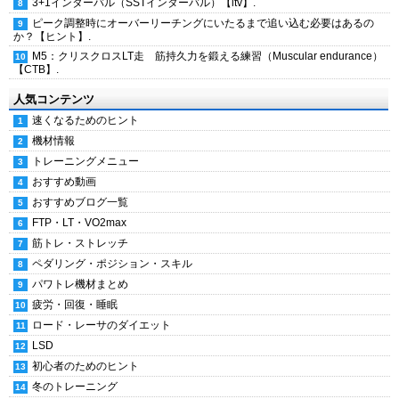
3+1インターバル（SSTインターバル）【itv】.
ピーク調整時にオーバーリーチングにいたるまで追い込む必要はあるの
か？【ヒント】.
M5：クリスクロスLT走 筋持久力を鍛える練習（Muscular endurance）
【CTB】.
人気コンテンツ
速くなるためのヒント
機材情報
トレーニングメニュー
おすすめ動画
おすすめブログ一覧
FTP・LT・VO2max
筋トレ・ストレッチ
ペダリング・ポジション・スキル
パワトレ機材まとめ
疲労・回復・睡眠
ロード・レーサのダイエット
LSD
初心者のためのヒント
冬のトレーニング