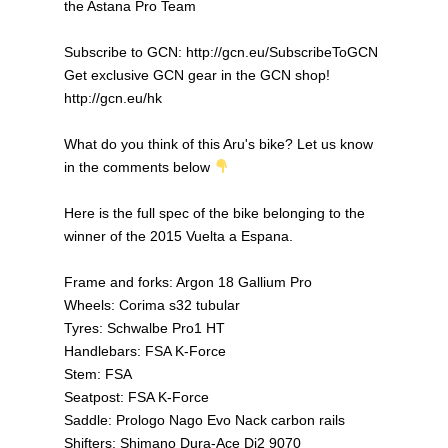
the Astana Pro Team
Subscribe to GCN: http://gcn.eu/SubscribeToGCN
Get exclusive GCN gear in the GCN shop!
http://gcn.eu/hk
What do you think of this Aru's bike? Let us know
in the comments below
Here is the full spec of the bike belonging to the
winner of the 2015 Vuelta a Espana.
Frame and forks: Argon 18 Gallium Pro
Wheels: Corima s32 tubular
Tyres: Schwalbe Pro1 HT
Handlebars: FSA K-Force
Stem: FSA
Seatpost: FSA K-Force
Saddle: Prologo Nago Evo Nack carbon rails
Shifters: Shimano Dura-Ace Di2 9070