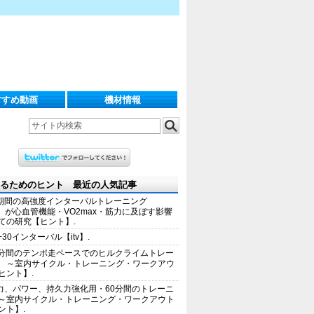
すすめ動画
機材情報
るためのヒント 最近の人気記事
期間の高強度インターバルトレーニング
IT）が心血管機能・VO2max・筋力に及ぼす影響
ての研究【ヒント】.
+30インターバル【itv】.
0分間のテンポ走ペースでのヒルクライムトレー
 ～室内サイクル・トレーニング・ワークアウ
ヒント】.
力、パワー、持久力強化用・60分間のトレーニ
～室内サイクル・トレーニング・ワークアウト
ント】.