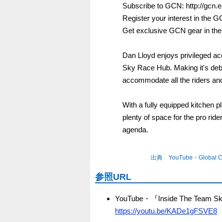
Subscribe to GCN: http://gcn
Register your interest in the G
Get exclusive GCN gear in the
Dan Lloyd enjoys privileged acc
Sky Race Hub. Making it's debut
accommodate all the riders and
With a fully equipped kitchen pl
plenty of space for the pro rid
agenda.
出典 YouTube・Global Cy
参照URL
YouTube・『Inside The Team Sky
https://youtu.be/KADe1gFSVE8