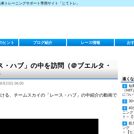
転車トレーニングサポート専用サイト「じてトレ」
のヒント
ブログ紹介
レース情報
お
ス・ハブ」の中を訪問（＠ブエルタ・
）
速くな
8月23日 06:00
短
（HI
における、チームスカイの「レース・ハブ」の中紹介の動画で
につい
30
4
ニング
ト～【
筋
ング 
～【ヒ