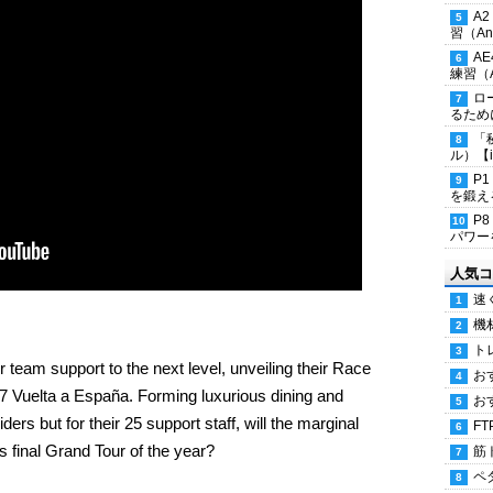
A
習（Ana
A
練習（An
ロ
るため
「
ル）【i
P
を鍛える
P
パワー
人気コ
速
機
ト
 team support to the next level, unveiling their Race
お
017 Vuelta a España. Forming luxurious dining and
お
ders but for their 25 support staff, will the marginal
FT
is final Grand Tour of the year?
筋
ペ