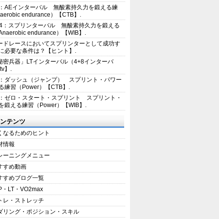
2：AEインターバル 無酸素持久力を鍛える練
erobic endurance）【CTB】.
E4：スプリンターバル 無酸素持久力を鍛える
aerobic endurance）【WIB】.
ードレースにおいてスプリンターとして成功す
に必要な条件は？【ヒント】.
秘密兵器」LTインターバル（4+8インターバ
tv】.
1：ダッシュ（ジャンプ） スプリント・パワー
練習（Power）【CTB】.
8：ゼロ・スタート・スプリント スプリント・
を鍛える練習（Power）【WIB】.
ンテンツ
くなるためのヒント
材情報
レーニングメニュー
すすめ動画
すすめブログ一覧
P・LT・VO2max
トレ・ストレッチ
ダリング・ポジション・スキル