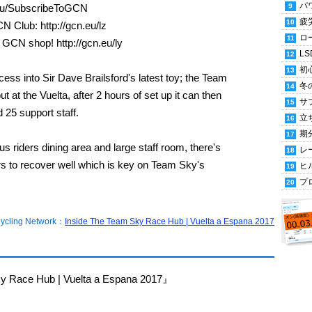
パ
.eu/SubscribeToGCN
疲
CN Club: http://gcn.eu/lz
ロ
 GCN shop! http://gcn.eu/ly
LS
初
ess into Sir Dave Brailsford's latest toy; the Team
冬
 at the Vuelta, after 2 hours of set up it can then
サ
 25 support staff.
立
期
us riders dining area and large staff room, there's
レ
ers to recover well which is key on Team Sky's
ヒ
プ
cling Network：
Inside The Team Sky Race Hub | Vuelta a Espana 2017
 Race Hub | Vuelta a Espana 2017』