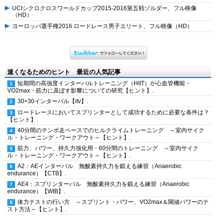
UCIシクロクロスワールドカップ2015-2016第五戦ゾルダー、フル映像
（HD）
ヨーロッパ選手権2016 ロードレース男子エリート、フル映像（HD）
速くなるためのヒント 最近の人気記事
短期間の高強度インターバルトレーニング（HIIT）が心血管機能・
VO2max・筋力に及ぼす影響についての研究【ヒント】.
30+30インターバル【itv】.
ロードレースにおいてスプリンターとして成功するために必要な条件は？
【ヒント】.
40分間のテンポ走ペースでのヒルクライムトレーニング ～室内サイク
ル・トレーニング・ワークアウト～【ヒント】.
筋力、パワー、持久力強化用・60分間のトレーニング ～室内サイク
ル・トレーニング・ワークアウト～【ヒント】.
A2：AEインターバル 無酸素持久力を鍛える練習（Anaerobic
endurance）【CTB】.
AE4：スプリンターバル 無酸素持久力を鍛える練習（Anaerobic
endurance）【WIB】.
体力テストの行い方 ～スプリント・パワー、VO2max＆閾値パワーのテ
スト方法～【ヒント】.