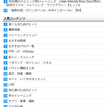
25分間のスピニング(R)トレーニング | High Intensity Race Day Effort |
～室内サイクル・トレーニング・ワークアウト～【ヒント】.
「秘密兵器」LTインターバル（4+8インターバル）【itv】.
人気コンテンツ
速くなるためのヒント
機材情報
トレーニングメニュー
おすすめ動画
おすすめブログ一覧
FTP・LT・VO2max
筋トレ・ストレッチ
ペダリング・ポジション・スキル
パワトレ機材まとめ
疲労・回復・睡眠
ロード・レーサのダイエット
LSD
初心者のためのヒント
冬のトレーニング
サプリ・食事・補給
立ち読み版