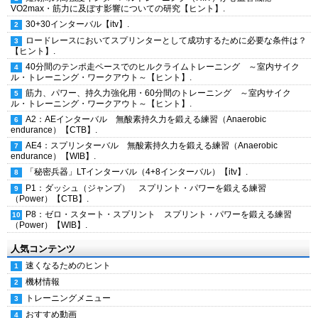
VO2max・筋力に及ぼす影響についての研究【ヒント】.
30+30インターバル【itv】.
ロードレースにおいてスプリンターとして成功するために必要な条件は？
【ヒント】.
40分間のテンポ走ペースでのヒルクライムトレーニング ～室内サイク
ル・トレーニング・ワークアウト～【ヒント】.
筋力、パワー、持久力強化用・60分間のトレーニング ～室内サイク
ル・トレーニング・ワークアウト～【ヒント】.
A2：AEインターバル 無酸素持久力を鍛える練習（Anaerobic
endurance）【CTB】.
AE4：スプリンターバル 無酸素持久力を鍛える練習（Anaerobic
endurance）【WIB】.
「秘密兵器」LTインターバル（4+8インターバル）【itv】.
P1：ダッシュ（ジャンプ） スプリント・パワーを鍛える練習
（Power）【CTB】.
P8：ゼロ・スタート・スプリント スプリント・パワーを鍛える練習
（Power）【WIB】.
人気コンテンツ
速くなるためのヒント
機材情報
トレーニングメニュー
おすすめ動画