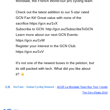
Mondiale, the French WorldTour pro cycling team.
Check out the latest addition to our 5-star rated
GCN Fan Kit! Great value with none of the
sacrifice:https://gcn.eu/1vX
Subscribe to GCN: http://gcn.eu/SubscribeToGCN
Learn more about our next GCN Events:
https://gcn.eu/1vW
Register your interest in the GCN Club:
https://gcn.eu/1vV
It's not one of the newest buses in the peloton, but
its still packed with tech. What did you like about
it?
出典 YouTube・Global Cycling Network：
AG2R La Mondiale Team Bus Tour | Inside
The Giro d'Italia 2019