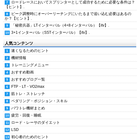
ロードレースにおいてスプリンターとして成功するために必要な条件は？
【ヒント】.
ピーク調整時にオーバーリーチングにいたるまで追い込む必要はあるの
か？【ヒント】.
「秘密兵器」LTインターバル（4+8インターバル）【itv】.
3+1インターバル（SSTインターバル）【itv】.
人気コンテンツ
速くなるためのヒント
機材情報
トレーニングメニュー
おすすめ動画
おすすめブログ一覧
FTP・LT・VO2max
筋トレ・ストレッチ
ペダリング・ポジション・スキル
パワトレ機材まとめ
疲労・回復・睡眠
ロード・レーサのダイエット
LSD
初心者のためのヒント