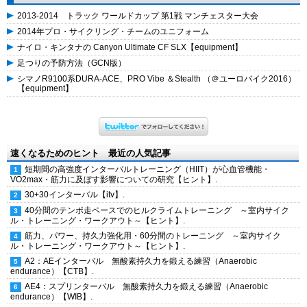
2013-2014 トラック ワールドカップ 第1戦 マンチェスター大会
2014年プロ・サイクリング・チームのユニフォーム
ナイロ・キンタナの Canyon Ultimate CF SLX【equipment】
足つりの予防方法（GCN版）
シマノR9100系DURA-ACE、PRO Vibe ＆Stealth （＠ユーロバイク2016）
【equipment】
速くなるためのヒント 最近の人気記事
短期間の高強度インターバルトレーニング（HIIT）が心血管機能・
VO2max・筋力に及ぼす影響についての研究【ヒント】.
30+30インターバル【itv】.
40分間のテンポ走ペースでのヒルクライムトレーニング ～室内サイク
ル・トレーニング・ワークアウト～【ヒント】.
筋力、パワー、持久力強化用・60分間のトレーニング ～室内サイク
ル・トレーニング・ワークアウト～【ヒント】.
A2：AEインターバル 無酸素持久力を鍛える練習（Anaerobic
endurance）【CTB】.
AE4：スプリンターバル 無酸素持久力を鍛える練習（Anaerobic
endurance）【WIB】.