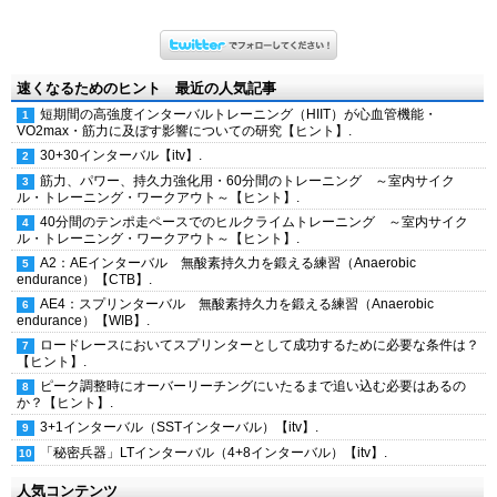
速くなるためのヒント 最近の人気記事
短期間の高強度インターバルトレーニング（HIIT）が心血管機能・
VO2max・筋力に及ぼす影響についての研究【ヒント】.
30+30インターバル【itv】.
筋力、パワー、持久力強化用・60分間のトレーニング ～室内サイク
ル・トレーニング・ワークアウト～【ヒント】.
40分間のテンポ走ペースでのヒルクライムトレーニング ～室内サイク
ル・トレーニング・ワークアウト～【ヒント】.
A2：AEインターバル 無酸素持久力を鍛える練習（Anaerobic
endurance）【CTB】.
AE4：スプリンターバル 無酸素持久力を鍛える練習（Anaerobic
endurance）【WIB】.
ロードレースにおいてスプリンターとして成功するために必要な条件は？
【ヒント】.
ピーク調整時にオーバーリーチングにいたるまで追い込む必要はあるの
か？【ヒント】.
3+1インターバル（SSTインターバル）【itv】.
「秘密兵器」LTインターバル（4+8インターバル）【itv】.
人気コンテンツ