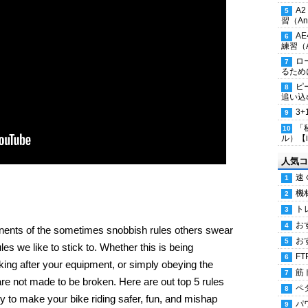
A
習（Ana
A
練習（An
ロ
るため
ピ
追い込
3
「
ル）【i
人気コ
速
機
ト
お
ents of the sometimes snobbish rules others swear
お
es we like to stick to. Whether this is being
FT
oking after your equipment, or simply obeying the
筋
are not made to be broken. Here are out top 5 rules
ペ
ey to make your bike riding safer, fun, and mishap
パ