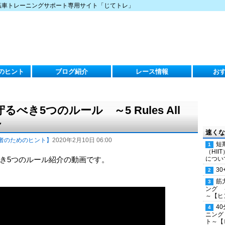
転車トレーニングサポート専用サイト「じてトレ」
のヒント
ブログ紹介
レース情報
お
き5つのルール ～5 Rules All
～
速くな
者のためのヒント】
2020年2月10日 06:00
短
（HI
き5つのルール紹介の動画です。
につい
30
筋
ング 
～【ヒ
4
ニング
ト～【