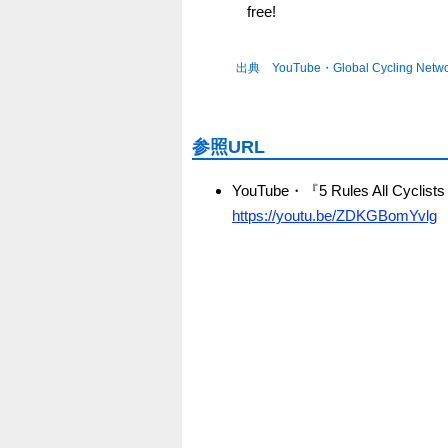
free!
出典 YouTube・Global Cycling Netw
参照URL
YouTube・『5 Rules All Cyclists
https://youtu.be/ZDKGBomYvlg