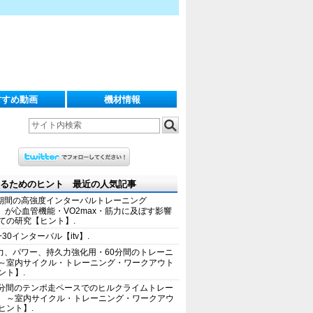
すすめ動画
機材情報
るためのヒント 最近の人気記事
期間の高強度インターバルトレーニング
IT）が心血管機能・VO2max・筋力に及ぼす影響
ての研究【ヒント】.
+30インターバル【itv】.
力、パワー、持久力強化用・60分間のトレーニ
～室内サイクル・トレーニング・ワークアウト
ント】.
0分間のテンポ走ペースでのヒルクライムトレー
 ～室内サイクル・トレーニング・ワークアウ
ヒント】.