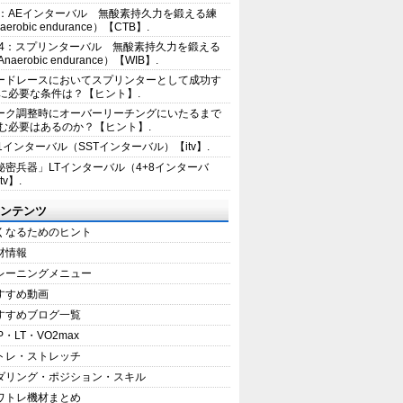
2：AEインターバル 無酸素持久力を鍛える練
erobic endurance）【CTB】.
E4：スプリンターバル 無酸素持久力を鍛える
aerobic endurance）【WIB】.
ードレースにおいてスプリンターとして成功す
に必要な条件は？【ヒント】.
ーク調整時にオーバーリーチングにいたるまで
む必要はあるのか？【ヒント】.
+1インターバル（SSTインターバル）【itv】.
秘密兵器」LTインターバル（4+8インターバ
tv】.
ンテンツ
くなるためのヒント
材情報
レーニングメニュー
すすめ動画
すすめブログ一覧
P・LT・VO2max
トレ・ストレッチ
ダリング・ポジション・スキル
ワトレ機材まとめ