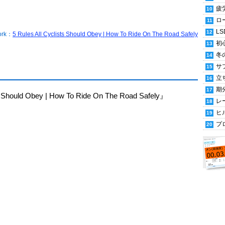
疲
ロ
LS
ork：
5 Rules All Cyclists Should Obey | How To Ride On The Road Safely
初
冬
サ
立
期
 Should Obey | How To Ride On The Road Safely』
レ
ヒ
プ