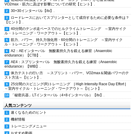
VO2max・筋力に及ぼす影響についての研究【ヒント】.
30+30インターバル【itv】.
ロードレースにおいてスプリンターとして成功するために必要な条件は？
【ヒント】.
40分間のテンポ走ペースでのヒルクライムトレーニング ～室内サイク
ル・トレーニング・ワークアウト～【ヒント】.
筋力、パワー、持久力強化用・60分間のトレーニング ～室内サイク
ル・トレーニング・ワークアウト～【ヒント】.
A2：AEインターバル 無酸素持久力を鍛える練習（Anaerobic
endurance）【CTB】.
AE4：スプリンターバル 無酸素持久力を鍛える練習（Anaerobic
endurance）【WIB】.
体力テストの行い方 ～スプリント・パワー、VO2max＆閾値パワーのテ
スト方法～【ヒント】.
25分間のスピニング(R)トレーニング | High Intensity Race Day Effort |
～室内サイクル・トレーニング・ワークアウト～【ヒント】.
「秘密兵器」LTインターバル（4+8インターバル）【itv】.
人気コンテンツ
速くなるためのヒント
機材情報
トレーニングメニュー
おすすめ動画