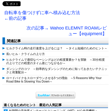
自転車を傷つけずに車へ積み込む方法
←前の記事
次の記事→ Wahoo ELEMNT ROAMレビ
ュー【equipment】
関連記事
ヒルクライム時の走行速度を上げるには？ ～タイム短縮のためのヒント～
長いヒル・クライムの上り方
ヒルクライムで適切なペーシングはどの程度重要か？を実験 ～30分程度
の上りでどの程度のタイム差につながるか～
ダンシングのコツ ～効率的なダンシングのために知っておきたいテクニッ
クと荷重配分～
ロードバイクをスローダウンさせる5つの理由 ～5 Reasons Why Your
Road Bike Is Slowing You Down～
速くなるためのヒント 最近の人気記事
短期間の高強度インターバルトレーニング（HIIT）が心血管機能・