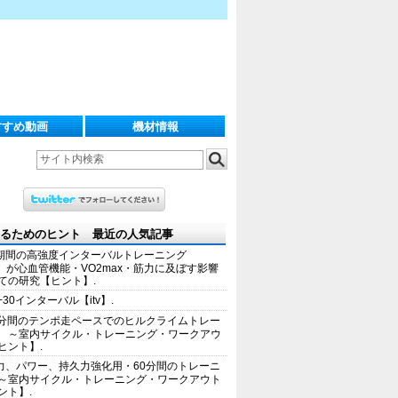
すすめ動画
機材情報
るためのヒント 最近の人気記事
期間の高強度インターバルトレーニング
IT）が心血管機能・VO2max・筋力に及ぼす影響
ての研究【ヒント】.
+30インターバル【itv】.
0分間のテンポ走ペースでのヒルクライムトレー
 ～室内サイクル・トレーニング・ワークアウ
ヒント】.
力、パワー、持久力強化用・60分間のトレーニ
～室内サイクル・トレーニング・ワークアウト
ント】.