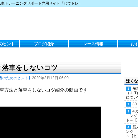
転車トレーニングサポート専用サイト「じてトレ」
のヒント
ブログ紹介
レース情報
お
と落車をしないコツ
者のためのヒント】
2020年3月12日 06:00
速くな
短
車方法と落車をしないコツ紹介の動画です。
（HI
につい
30
4
ニング
ト～【
筋
ング 
～【ヒ