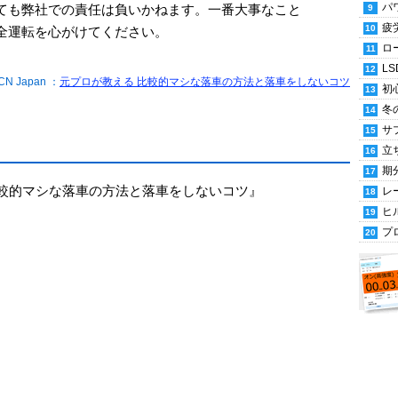
パ
ても弊社での責任は負いかねます。一番大事なこと
疲
全運転を心がけてください。
ロ
LS
N Japan ：
元プロが教える 比較的マシな落車の方法と落車をしないコツ
初
冬
サ
立
期
 比較的マシな落車の方法と落車をしないコツ』
レ
ヒ
プ