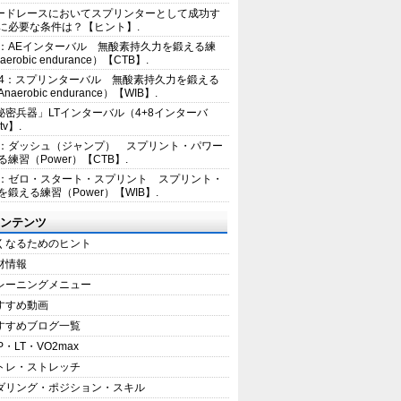
ードレースにおいてスプリンターとして成功す
に必要な条件は？【ヒント】.
2：AEインターバル 無酸素持久力を鍛える練
erobic endurance）【CTB】.
E4：スプリンターバル 無酸素持久力を鍛える
aerobic endurance）【WIB】.
秘密兵器」LTインターバル（4+8インターバ
tv】.
1：ダッシュ（ジャンプ） スプリント・パワー
練習（Power）【CTB】.
8：ゼロ・スタート・スプリント スプリント・
を鍛える練習（Power）【WIB】.
ンテンツ
くなるためのヒント
材情報
レーニングメニュー
すすめ動画
すすめブログ一覧
P・LT・VO2max
トレ・ストレッチ
ダリング・ポジション・スキル