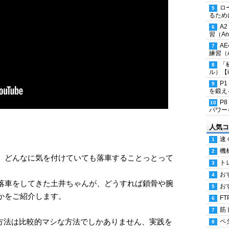
ロ
るため
A
習（Ana
A
練習（An
「
ル）【i
P
を鍛える
P
パワー
人気コ
速
機
、どんなに気を付けていても落車することっとって
ト
お
落車をしてきた土井ちゃんが、どうすれば鎖骨や腕
お
かをご紹介します。
FT
筋
方法は比較的マシな方法でしかありません、実践を
ペ