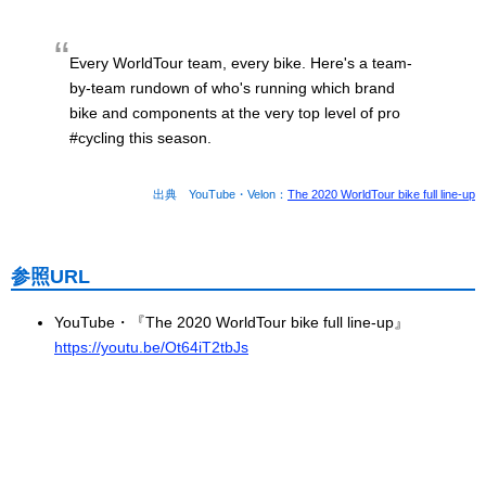
Every WorldTour team, every bike. Here's a team-
by-team rundown of who's running which brand
bike and components at the very top level of pro
#cycling this season.
出典 YouTube・Velon：
The 2020 WorldTour bike full line-up
参照URL
YouTube・『The 2020 WorldTour bike full line-up』
https://youtu.be/Ot64iT2tbJs