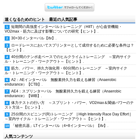
速くなるためのヒント 最近の人気記事
短期間の高強度インターバルトレーニング（HIIT）が心血管機能・
VO2max・筋力に及ぼす影響についての研究【ヒント】.
30+30インターバル【itv】.
ロードレースにおいてスプリンターとして成功するために必要な条件は？
【ヒント】.
40分間のテンポ走ペースでのヒルクライムトレーニング ～室内サイク
ル・トレーニング・ワークアウト～【ヒント】.
筋力、パワー、持久力強化用・60分間のトレーニング ～室内サイク
ル・トレーニング・ワークアウト～【ヒント】.
A2：AEインターバル 無酸素持久力を鍛える練習（Anaerobic
endurance）【CTB】.
AE4：スプリンターバル 無酸素持久力を鍛える練習（Anaerobic
endurance）【WIB】.
体力テストの行い方 ～スプリント・パワー、VO2max＆閾値パワーのテ
スト方法～【ヒント】.
25分間のスピニング(R)トレーニング | High Intensity Race Day Effort |
～室内サイクル・トレーニング・ワークアウト～【ヒント】.
「秘密兵器」LTインターバル（4+8インターバル）【itv】.
人気コンテンツ