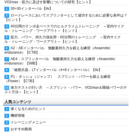
VO2max・筋力に及ぼす影響についての研究【ヒント】.
30+30インターバル【itv】.
ロードレースにおいてスプリンターとして成功するために必要な条件は？
【ヒント】.
40分間のテンポ走ペースでのヒルクライムトレーニング ～室内サイク
ル・トレーニング・ワークアウト～【ヒント】.
筋力、パワー、持久力強化用・60分間のトレーニング ～室内サイク
ル・トレーニング・ワークアウト～【ヒント】.
A2：AEインターバル 無酸素持久力を鍛える練習（Anaerobic
endurance）【CTB】.
AE4：スプリンターバル 無酸素持久力を鍛える練習（Anaerobic
endurance）【WIB】.
「秘密兵器」LTインターバル（4+8インターバル）【itv】.
P1：ダッシュ（ジャンプ） スプリント・パワーを鍛える練習
（Power）【CTB】.
体力テストの行い方 ～スプリント・パワー、VO2max＆閾値パワーのテ
スト方法～【ヒント】.
人気コンテンツ
速くなるためのヒント
機材情報
トレーニングメニュー
おすすめ動画