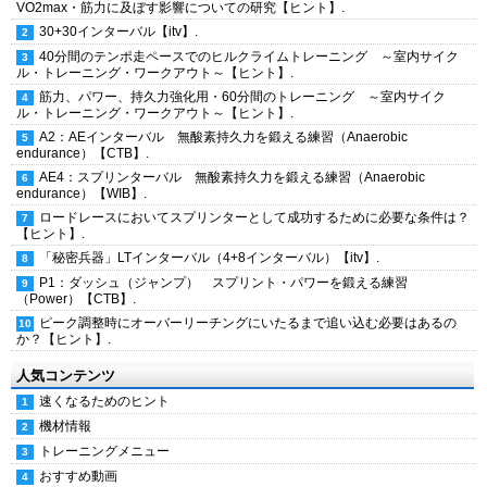
VO2max・筋力に及ぼす影響についての研究【ヒント】.
30+30インターバル【itv】.
40分間のテンポ走ペースでのヒルクライムトレーニング ～室内サイク
ル・トレーニング・ワークアウト～【ヒント】.
筋力、パワー、持久力強化用・60分間のトレーニング ～室内サイク
ル・トレーニング・ワークアウト～【ヒント】.
A2：AEインターバル 無酸素持久力を鍛える練習（Anaerobic
endurance）【CTB】.
AE4：スプリンターバル 無酸素持久力を鍛える練習（Anaerobic
endurance）【WIB】.
ロードレースにおいてスプリンターとして成功するために必要な条件は？
【ヒント】.
「秘密兵器」LTインターバル（4+8インターバル）【itv】.
P1：ダッシュ（ジャンプ） スプリント・パワーを鍛える練習
（Power）【CTB】.
ピーク調整時にオーバーリーチングにいたるまで追い込む必要はあるの
か？【ヒント】.
人気コンテンツ
速くなるためのヒント
機材情報
トレーニングメニュー
おすすめ動画