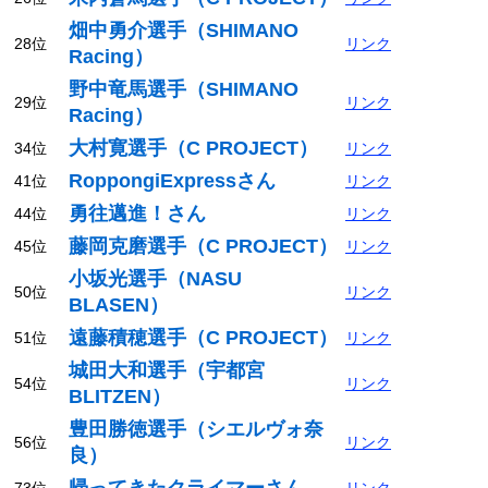
畑中勇介選手（SHIMANO
28位
リンク
Racing）
野中竜馬選手（SHIMANO
29位
リンク
Racing）
大村寛選手（C PROJECT）
34位
リンク
RoppongiExpressさん
41位
リンク
勇往邁進！さん
44位
リンク
藤岡克磨選手（C PROJECT）
45位
リンク
小坂光選手（NASU
50位
リンク
BLASEN）
遠藤積穂選手（C PROJECT）
51位
リンク
城田大和選手（宇都宮
54位
リンク
BLITZEN）
豊田勝徳選手（シエルヴォ奈
56位
リンク
良）
帰ってきたクライマーさん
73位
リンク