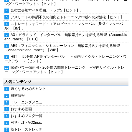
ング・ワークアウト～【ヒント】.
合宿に参加すべき理由、トップ5【ヒント】.
アスリートの体調不良の傾向とトレーニング中断への対処法【ヒント】.
ストレートフォワード・エアロビック・インターバル（5+3インターバ
ル）【itv】.
A3：ピラミッド・インターバル 無酸素持久力を鍛える練習（Anaerobic
endurance）【CTB】.
AE9：フィニッシュ・シミュレーション 無酸素持久力を鍛える練習
（Anaerobic endurance）【WIB】.
HIIT | 55分間のFTPインターバル | ～室内サイクル・トレーニング・ワ
ークアウト～【ヒント】.
閾値パワー強化用・20分間の閾値トレーニング ～室内サイクル・トレ
ーニング・ワークアウト～【ヒント】.
人気コンテンツ
速くなるためのヒント
機材情報
トレーニングメニュー
おすすめ動画
おすすめブログ一覧
FTP・LT・VO2max
筋トレ・ストレッチ