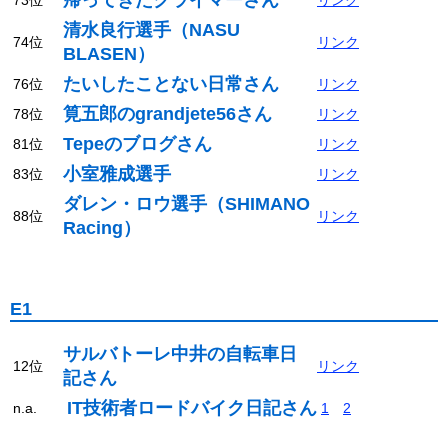
清水良行選手（NASU
74位
リンク
BLASEN）
たいしたことない日常さん
76位
リンク
筧五郎のgrandjete56さん
78位
リンク
Tepeのブログさん
81位
リンク
小室雅成選手
83位
リンク
ダレン・ロウ選手（SHIMANO
88位
リンク
Racing）
E1
サルバトーレ中井の自転車日
12位
リンク
記さん
IT技術者ロードバイク日記さん
n.a.
1
2