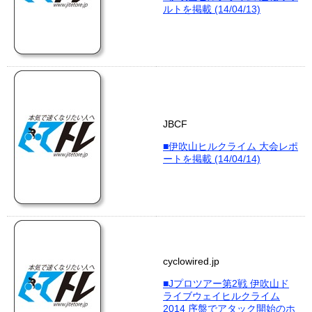
ルトを掲載 (14/04/13)
JBCF
■伊吹山ヒルクライム 大会レポ
ートを掲載 (14/04/14)
cyclowired.jp
■Jプロツアー第2戦 伊吹山ド
ライブウェイヒルクライム
2014 序盤でアタック開始のホ