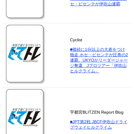
セ・ビセンテが伊吹山連覇
Cyclist
■後続に1分以上の大差をつけ
独走 ホセ・ビセンテが圧巻の2
連覇、UKYOがリーダージャー
ジ奪還 Jプロツアー「伊吹山
ヒルクライム」
宇都宮BLITZEN Report Blog
■JPT第2戦 JBCF伊吹山ドライ
ブウェイヒルクライム