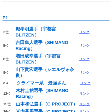
P1
堀孝明選手（宇都宮
3位
リンク
BLITZEN）
吉田隼人選手（SHIMANO
5位
リンク
Racing）
増田成幸選手（宇都宮
8位
リンク
BLITZEN）
山下貴宏選手（シエルヴォ奈
9位
リンク
良）
クライマー系 最強さん
n.a.
リンク
木村圭祐選手（SHIMANO
12位
リンク
Racing）
山本和弘選手（C PROJECT）
15位
リンク
米内蒼馬選手（C PROJECT）
26位
リンク