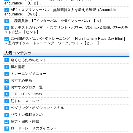
endurance）【CTB】.
AE4：スプリンターバル 無酸素持久力を鍛える練習（Anaerobic
endurance）【WIB】.
「秘密兵器」LTインターバル（4+8インターバル）【itv】.
体力テストの行い方 ～スプリント・パワー、VO2max＆閾値パワーのテ
スト方法～【ヒント】.
25分間のスピニング(R)トレーニング | High Intensity Race Day Effort |
～室内サイクル・トレーニング・ワークアウト～【ヒント】.
人気コンテンツ
速くなるためのヒント
機材情報
トレーニングメニュー
おすすめ動画
おすすめブログ一覧
FTP・LT・VO2max
筋トレ・ストレッチ
ペダリング・ポジション・スキル
パワトレ機材まとめ
疲労・回復・睡眠
ロード・レーサのダイエット