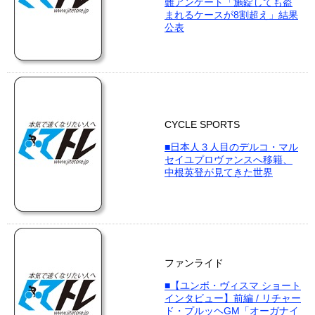
難アンケート「施錠しても盗
まれるケースが8割超え」結果
公表
CYCLE SPORTS
■日本人３人目のデルコ・マル
セイユプロヴァンスへ移籍、
中根英登が見てきた世界
ファンライド
■【ユンボ・ヴィスマ ショート
インタビュー】前編 / リチャー
ド・プルッヘGM「オーガナイ