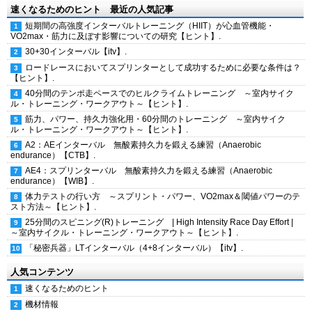
速くなるためのヒント 最近の人気記事
短期間の高強度インターバルトレーニング（HIIT）が心血管機能・
VO2max・筋力に及ぼす影響についての研究【ヒント】.
30+30インターバル【itv】.
ロードレースにおいてスプリンターとして成功するために必要な条件は？
【ヒント】.
40分間のテンポ走ペースでのヒルクライムトレーニング ～室内サイク
ル・トレーニング・ワークアウト～【ヒント】.
筋力、パワー、持久力強化用・60分間のトレーニング ～室内サイク
ル・トレーニング・ワークアウト～【ヒント】.
A2：AEインターバル 無酸素持久力を鍛える練習（Anaerobic
endurance）【CTB】.
AE4：スプリンターバル 無酸素持久力を鍛える練習（Anaerobic
endurance）【WIB】.
体力テストの行い方 ～スプリント・パワー、VO2max＆閾値パワーのテ
スト方法～【ヒント】.
25分間のスピニング(R)トレーニング | High Intensity Race Day Effort |
～室内サイクル・トレーニング・ワークアウト～【ヒント】.
「秘密兵器」LTインターバル（4+8インターバル）【itv】.
人気コンテンツ
速くなるためのヒント
機材情報