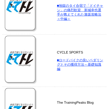
■地獄のタイ合宿で「ドイチャ
ン」の痛烈歓迎 新城幸也選
手が教えてくれた激坂攻略法
＜中編＞
CYCLE SPORTS
■ロードバイクの良いペダリン
グとその獲得方法～基礎知識
編
The TrainingPeaks Blog