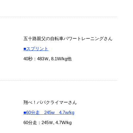
五十路親父の自転車パワートレーニングさん
■スプリント
40秒：483Ｗ, 8.1W/kg他
翔べ！パパクライマーさん
■60分走 245w 4.7w/kg
60分走：245Ｗ, 4.7W/kg