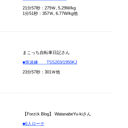
21分57秒：279Ｗ, 5.29W/kg
1分51秒：357Ｗ, 6.77W/kg他
まこっち自転車日記さん
■筑波練 TSS203/1950KJ
23分57秒：301Ｗ他
【Forzi:k Blog】 WatanabeYu-kiさん
■6人ローテ