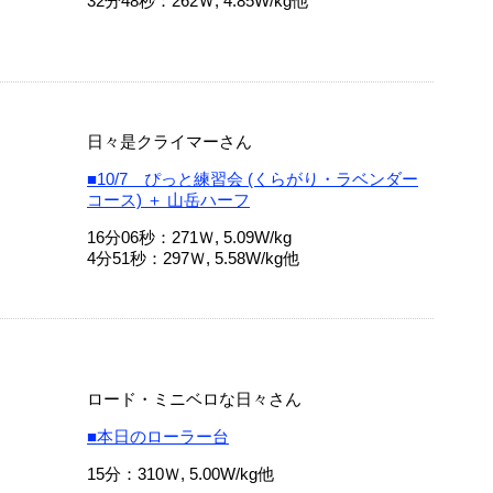
32分48秒：262Ｗ, 4.85W/kg他
日々是クライマーさん
■10/7 ぴっと練習会 (くらがり・ラベンダー
コース) ＋ 山岳ハーフ
16分06秒：271Ｗ, 5.09W/kg
4分51秒：297Ｗ, 5.58W/kg他
ロード・ミニベロな日々さん
■本日のローラー台
15分：310Ｗ, 5.00W/kg他