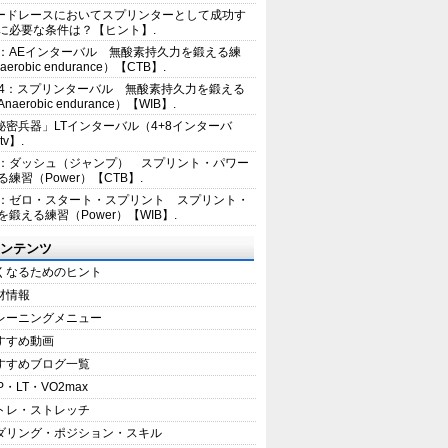
ードレースにおいてスプリンターとして成功す
に必要な条件は？【ヒント】.
2：AEインターバル 無酸素持久力を鍛える練
erobic endurance）【CTB】.
E4：スプリンターバル 無酸素持久力を鍛える
aerobic endurance）【WIB】.
秘密兵器」LTインターバル（4+8インターバ
tv】.
1：ダッシュ（ジャンプ） スプリント・パワー
練習（Power）【CTB】.
8：ゼロ・スタート・スプリント スプリント・
を鍛える練習（Power）【WIB】.
ンテンツ
くなるためのヒント
材情報
レーニングメニュー
すすめ動画
すすめブログ一覧
P・LT・VO2max
トレ・ストレッチ
ダリング・ポジション・スキル