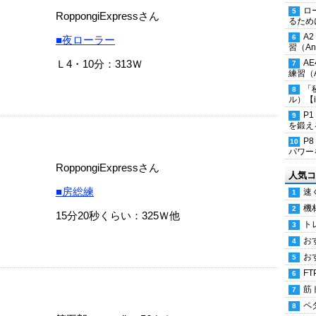
ロ
RoppongiExpressさん
るため
A
■夜ローラー
習（Ana
Ｌ4・10分：313Ｗ
A
練習（An
「
ル）【i
P
を鍛える
P
パワー
RoppongiExpressさん
人気コ
■房総練
速
機
15分20秒くらい：325Ｗ他
ト
お
お
FT
筋
ペ