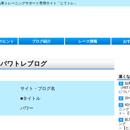
転車トレーニングサポート専用サイト「じてトレ」
のヒント
ブログ紹介
レース情報
お
）のパワトレブログ
速くな
短
（HI
サイト・ブログ名
につい
■タイトル
30
4
パワー
ニング
ト～【
筋
ング 
～【ヒ