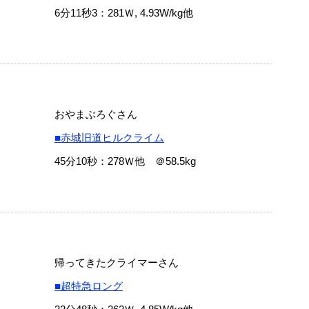
6分11秒3：281Ｗ, 4.93W/kg他
おやまぶろぐさん
■赤城旧道ヒルクライム
45分10秒：278Ｗ他 ＠58.5kg
帰ってきたクライマーさん
■超特急ロング