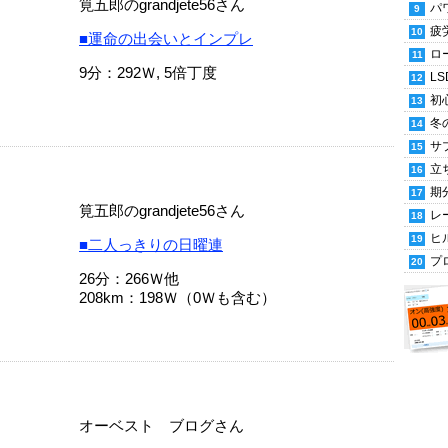
筧五郎のgrandjete56さん
パ
疲
■運命の出会いとインプレ
ロ
9分：292Ｗ, 5倍丁度
LS
初
冬
サ
立
期
筧五郎のgrandjete56さん
レ
ヒ
■二人っきりの日曜連
プ
26分：266Ｗ他
208km：198Ｗ（0Ｗも含む）
オーベスト ブログさん