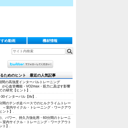
すすめ動画
機材情報
るためのヒント 最近の人気記事
期間の高強度インターバルトレーニング
IT）が心血管機能・VO2max・筋力に及ぼす影響
ての研究【ヒント】.
+30インターバル【itv】.
0分間のテンポ走ペースでのヒルクライムトレー
 ～室内サイクル・トレーニング・ワークアウ
ヒント】.
力、パワー、持久力強化用・60分間のトレーニ
～室内サイクル・トレーニング・ワークアウト
ント】.