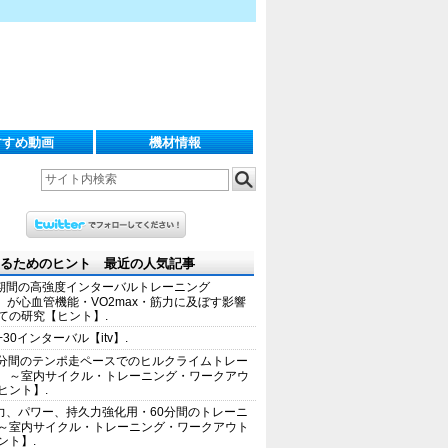
すすめ動画
機材情報
るためのヒント 最近の人気記事
期間の高強度インターバルトレーニング
IT）が心血管機能・VO2max・筋力に及ぼす影響
ての研究【ヒント】.
+30インターバル【itv】.
0分間のテンポ走ペースでのヒルクライムトレー
 ～室内サイクル・トレーニング・ワークアウ
ヒント】.
力、パワー、持久力強化用・60分間のトレーニ
～室内サイクル・トレーニング・ワークアウト
ント】.