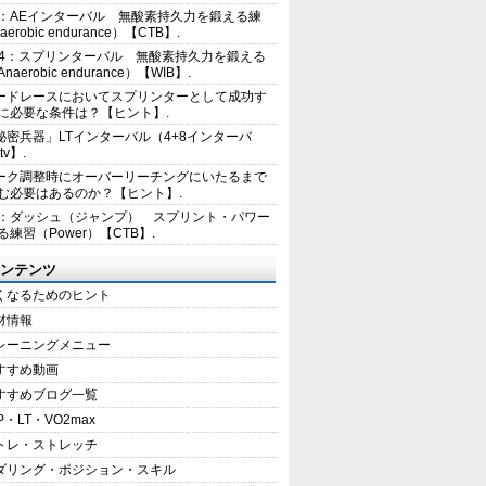
2：AEインターバル 無酸素持久力を鍛える練
erobic endurance）【CTB】.
E4：スプリンターバル 無酸素持久力を鍛える
aerobic endurance）【WIB】.
ードレースにおいてスプリンターとして成功す
に必要な条件は？【ヒント】.
秘密兵器」LTインターバル（4+8インターバ
tv】.
ーク調整時にオーバーリーチングにいたるまで
む必要はあるのか？【ヒント】.
1：ダッシュ（ジャンプ） スプリント・パワー
練習（Power）【CTB】.
ンテンツ
くなるためのヒント
材情報
レーニングメニュー
すすめ動画
すすめブログ一覧
P・LT・VO2max
トレ・ストレッチ
ダリング・ポジション・スキル