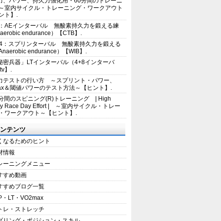
力、パワー、持久力強化用・60分間のトレーニ
～室内サイクル・トレーニング・ワークアウト
ント】.
2：AEインターバル 無酸素持久力を鍛える練
erobic endurance）【CTB】.
E4：スプリンターバル 無酸素持久力を鍛える
aerobic endurance）【WIB】.
秘密兵器」LTインターバル（4+8インターバ
tv】.
力テストの行い方 ～スプリント・パワー、
max＆閾値パワーのテスト方法～【ヒント】.
5分間のスピニング(R)トレーニング | High
sity Race Day Effort | ～室内サイクル・トレー
・ワークアウト～【ヒント】.
ンテンツ
くなるためのヒント
材情報
レーニングメニュー
すすめ動画
すすめブログ一覧
P・LT・VO2max
トレ・ストレッチ
ダリング・ポジション・スキル