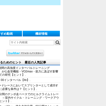
すすめ動画
機材情報
るためのヒント 最近の人気記事
期間の高強度インターバルトレーニング
IT）が心血管機能・VO2max・筋力に及ぼす影響
ての研究【ヒント】.
+30インターバル【itv】.
ードレースにおいてスプリンターとして成功す
に必要な条件は？【ヒント】.
0分間のテンポ走ペースでのヒルクライムトレー
 ～室内サイクル・トレーニング・ワークアウ
ヒント】.