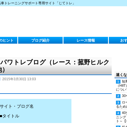
転車トレーニングサポート専用サイト「じてトレ」
のヒント
ブログ紹介
レース情報
お
月）のパワトレブログ（レース：菰野ヒルク
他）
速くな
】
2015年3月30日 13:03
短
（HI
につい
30
ロ
サイト・ブログ名
るため
4
■タイトル
ニング
ト～【