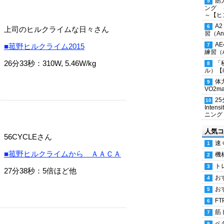
筋
ング 
～【ヒ
A
上司のヒルクライムな日々さん
習（Ana
A
■菰野ヒルクライム2015
練習（An
26分33秒：310W, 5.46W/kg
「
ル）【i
体
VO2
2
Inten
ニング
人気コ
56CYCLEさん
速
■菰野ヒルクライムから ＡＡＣＡ
機
ト
27分38秒：5倍ほど他
お
お
FT
筋
ペ