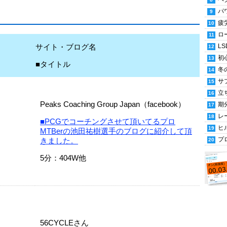
パ
疲
ロ
サイト・ブログ名
LS
初
■タイトル
冬
サ
立
Peaks Coaching Group Japan（facebook）
期
レ
■PCGでコーチングさせて頂いてるプロ
ヒ
MTBerの池田祐樹選手のブログに紹介して頂
プ
きました。
5分：404W他
56CYCLEさん