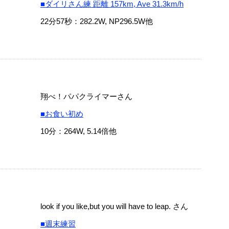
■ダイリさん練 距離 157km, Ave 31.3km/h
22分57秒：282.2W, NP296.5W他
翔べ！パパクライマーさん
■お食い初め
10分：264W, 5.14倍他
look if you like,but you will have to leap. さん
■週末練習