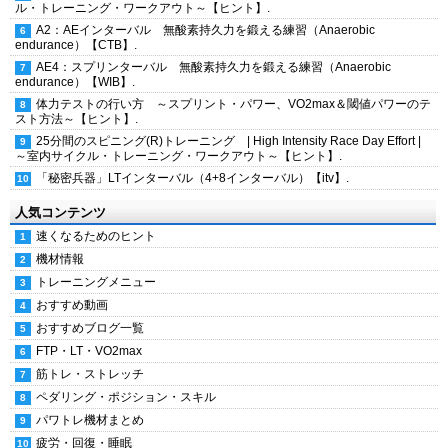
ル・トレーニング・ワークアウト～【ヒント】.
A2：AEインターバル 無酸素持久力を鍛える練習（Anaerobic
endurance）【CTB】.
AE4：スプリンターバル 無酸素持久力を鍛える練習（Anaerobic
endurance）【WIB】.
体力テストの行い方 ～スプリント・パワー、VO2max＆閾値パワーのテ
スト方法～【ヒント】.
25分間のスピニング(R)トレーニング | High Intensity Race Day Effort |
～室内サイクル・トレーニング・ワークアウト～【ヒント】.
「秘密兵器」LTインターバル（4+8インターバル）【itv】.
人気コンテンツ
速くなるためのヒント
機材情報
トレーニングメニュー
おすすめ動画
おすすめブログ一覧
FTP・LT・VO2max
筋トレ・ストレッチ
ペダリング・ポジション・スキル
パワトレ機材まとめ
疲労・回復・睡眠