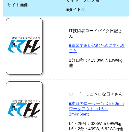
サイト・ブログ名
サイト画像
■タイトル
IT技術者ロードバイク日記さ
ん
■練習で追い込むためにすべき
こと
2分10秒：413.8W, 7.13W/kg
他
ロード・ミニベロな日々さん
■本日のローラー台 DE 60min
ワークアウト （L6：
2min*6set）
L4・25分：323W, 5.09W/kg
L6・2分：439W, 6.92W/kg他