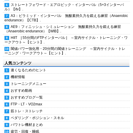
ストレートフォワード・エアロビック・インターバル（5+3インターバ
ル）【itv】.
A3：ピラミッド・インターバル 無酸素持久力を鍛える練習（Anaerobic
endurance）【CTB】.
AE9：フィニッシュ・シミュレーション 無酸素持久力を鍛える練習
（Anaerobic endurance）【WIB】.
HIIT | 55分間のFTPインターバル | ～室内サイクル・トレーニング・ワ
ークアウト～【ヒント】.
閾値パワー強化用・20分間の閾値トレーニング ～室内サイクル・トレ
ーニング・ワークアウト～【ヒント】.
人気コンテンツ
速くなるためのヒント
機材情報
トレーニングメニュー
おすすめ動画
おすすめブログ一覧
FTP・LT・VO2max
筋トレ・ストレッチ
ペダリング・ポジション・スキル
パワトレ機材まとめ
疲労・回復・睡眠