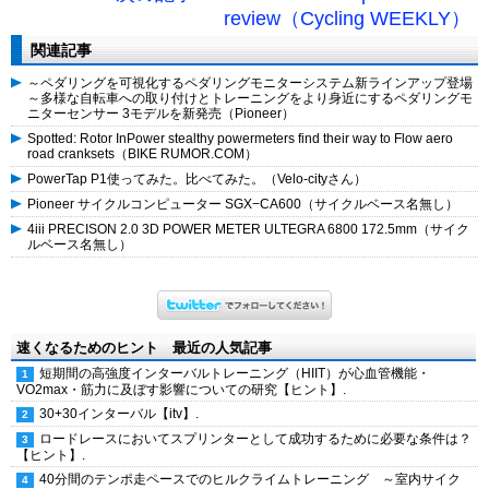
review（Cycling WEEKLY）
関連記事
～ペダリングを可視化するペダリングモニターシステム新ラインアップ登場
～多様な自転車への取り付けとトレーニングをより身近にするペダリングモ
ニターセンサー 3モデルを新発売（Pioneer）
Spotted: Rotor InPower stealthy powermeters find their way to Flow aero
road cranksets（BIKE RUMOR.COM）
PowerTap P1使ってみた。比べてみた。（Velo-cityさん）
Pioneer サイクルコンピューター SGX−CA600（サイクルベース名無し）
4iii PRECISON 2.0 3D POWER METER ULTEGRA 6800 172.5mm（サイク
ルベース名無し）
速くなるためのヒント 最近の人気記事
短期間の高強度インターバルトレーニング（HIIT）が心血管機能・
VO2max・筋力に及ぼす影響についての研究【ヒント】.
30+30インターバル【itv】.
ロードレースにおいてスプリンターとして成功するために必要な条件は？
【ヒント】.
40分間のテンポ走ペースでのヒルクライムトレーニング ～室内サイク