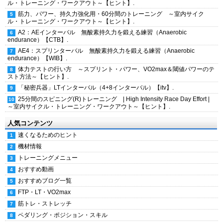
ル・トレーニング・ワークアウト～【ヒント】.
筋力、パワー、持久力強化用・60分間のトレーニング ～室内サイク
ル・トレーニング・ワークアウト～【ヒント】.
A2：AEインターバル 無酸素持久力を鍛える練習（Anaerobic
endurance）【CTB】.
AE4：スプリンターバル 無酸素持久力を鍛える練習（Anaerobic
endurance）【WIB】.
体力テストの行い方 ～スプリント・パワー、VO2max＆閾値パワーのテ
スト方法～【ヒント】.
「秘密兵器」LTインターバル（4+8インターバル）【itv】.
25分間のスピニング(R)トレーニング | High Intensity Race Day Effort |
～室内サイクル・トレーニング・ワークアウト～【ヒント】.
人気コンテンツ
速くなるためのヒント
機材情報
トレーニングメニュー
おすすめ動画
おすすめブログ一覧
FTP・LT・VO2max
筋トレ・ストレッチ
ペダリング・ポジション・スキル