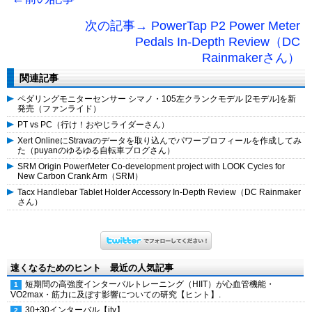
次の記事→ PowerTap P2 Power Meter
Pedals In-Depth Review（DC
Rainmakerさん）
関連記事
ペダリングモニターセンサー シマノ・105左クランクモデル [2モデル]を新
発売（ファンライド）
PT vs PC（行け！おやじライダーさん）
Xert OnlineにStravaのデータを取り込んでパワープロフィールを作成してみ
た（puyanのゆるゆる自転車ブログさん）
SRM Origin PowerMeter Co-development project with LOOK Cycles for
New Carbon Crank Arm（SRM）
Tacx Handlebar Tablet Holder Accessory In-Depth Review（DC Rainmaker
さん）
速くなるためのヒント 最近の人気記事
短期間の高強度インターバルトレーニング（HIIT）が心血管機能・
VO2max・筋力に及ぼす影響についての研究【ヒント】.
30+30インターバル【itv】.