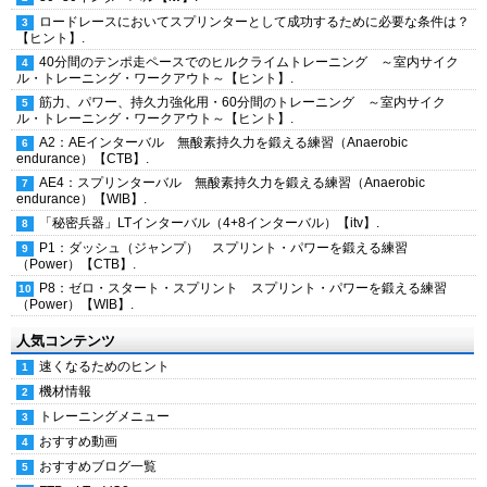
ロードレースにおいてスプリンターとして成功するために必要な条件は？
【ヒント】.
40分間のテンポ走ペースでのヒルクライムトレーニング ～室内サイク
ル・トレーニング・ワークアウト～【ヒント】.
筋力、パワー、持久力強化用・60分間のトレーニング ～室内サイク
ル・トレーニング・ワークアウト～【ヒント】.
A2：AEインターバル 無酸素持久力を鍛える練習（Anaerobic
endurance）【CTB】.
AE4：スプリンターバル 無酸素持久力を鍛える練習（Anaerobic
endurance）【WIB】.
「秘密兵器」LTインターバル（4+8インターバル）【itv】.
P1：ダッシュ（ジャンプ） スプリント・パワーを鍛える練習
（Power）【CTB】.
P8：ゼロ・スタート・スプリント スプリント・パワーを鍛える練習
（Power）【WIB】.
人気コンテンツ
速くなるためのヒント
機材情報
トレーニングメニュー
おすすめ動画
おすすめブログ一覧