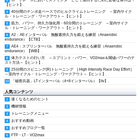
ロードレースにおいてスプリンターとして成功するために必要な条件は？
【ヒント】.
40分間のテンポ走ペースでのヒルクライムトレーニング ～室内サイク
ル・トレーニング・ワークアウト～【ヒント】.
筋力、パワー、持久力強化用・60分間のトレーニング ～室内サイク
ル・トレーニング・ワークアウト～【ヒント】.
A2：AEインターバル 無酸素持久力を鍛える練習（Anaerobic
endurance）【CTB】.
AE4：スプリンターバル 無酸素持久力を鍛える練習（Anaerobic
endurance）【WIB】.
体力テストの行い方 ～スプリント・パワー、VO2max＆閾値パワーのテ
スト方法～【ヒント】.
25分間のスピニング(R)トレーニング | High Intensity Race Day Effort |
～室内サイクル・トレーニング・ワークアウト～【ヒント】.
「秘密兵器」LTインターバル（4+8インターバル）【itv】.
人気コンテンツ
速くなるためのヒント
機材情報
トレーニングメニュー
おすすめ動画
おすすめブログ一覧
FTP・LT・VO2max