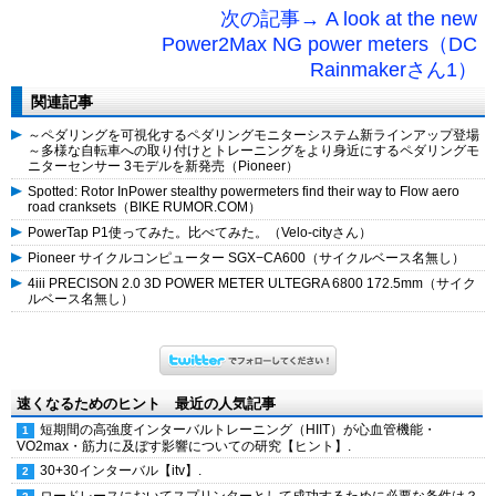
次の記事→ A look at the new
Power2Max NG power meters（DC
Rainmakerさん1）
関連記事
～ペダリングを可視化するペダリングモニターシステム新ラインアップ登場
～多様な自転車への取り付けとトレーニングをより身近にするペダリングモ
ニターセンサー 3モデルを新発売（Pioneer）
Spotted: Rotor InPower stealthy powermeters find their way to Flow aero
road cranksets（BIKE RUMOR.COM）
PowerTap P1使ってみた。比べてみた。（Velo-cityさん）
Pioneer サイクルコンピューター SGX−CA600（サイクルベース名無し）
4iii PRECISON 2.0 3D POWER METER ULTEGRA 6800 172.5mm（サイク
ルベース名無し）
速くなるためのヒント 最近の人気記事
短期間の高強度インターバルトレーニング（HIIT）が心血管機能・
VO2max・筋力に及ぼす影響についての研究【ヒント】.
30+30インターバル【itv】.