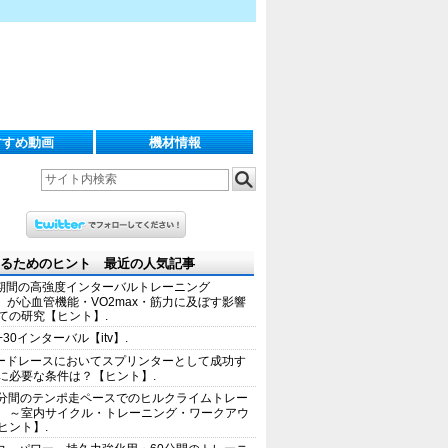
すすめ動画
機材情報
るためのヒント 最近の人気記事
期間の高強度インターバルトレーニング
IT）が心血管機能・VO2max・筋力に及ぼす影響
ての研究【ヒント】.
+30インターバル【itv】.
ードレースにおいてスプリンターとして成功す
に必要な条件は？【ヒント】.
0分間のテンポ走ペースでのヒルクライムトレー
 ～室内サイクル・トレーニング・ワークアウ
ヒント】.