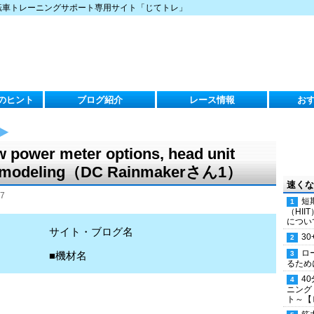
転車トレーニングサポート専用サイト「じてトレ」
のヒント
ブログ紹介
レース情報
お
 power meter options, head unit
or modeling（DC Rainmakerさん1）
速くな
7
短
（HI
につい
サイト・ブログ名
30
ロ
■機材名
るため
4
ニング
ト～【