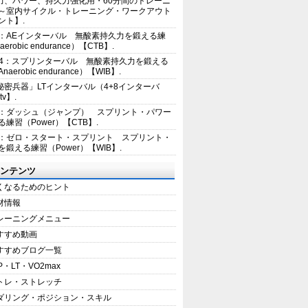
力、パワー、持久力強化用・60分間のトレーニ
～室内サイクル・トレーニング・ワークアウト
ント】.
2：AEインターバル 無酸素持久力を鍛える練
erobic endurance）【CTB】.
E4：スプリンターバル 無酸素持久力を鍛える
aerobic endurance）【WIB】.
秘密兵器」LTインターバル（4+8インターバ
tv】.
1：ダッシュ（ジャンプ） スプリント・パワー
練習（Power）【CTB】.
8：ゼロ・スタート・スプリント スプリント・
を鍛える練習（Power）【WIB】.
ンテンツ
くなるためのヒント
材情報
レーニングメニュー
すすめ動画
すすめブログ一覧
P・LT・VO2max
トレ・ストレッチ
ダリング・ポジション・スキル