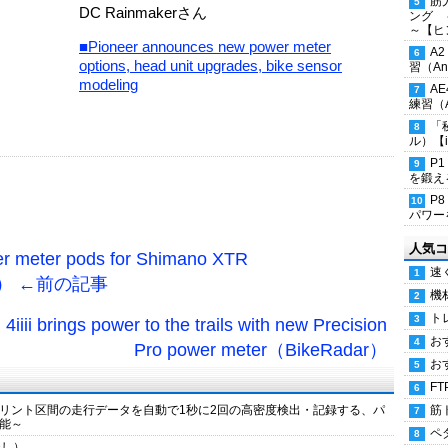
筋
DC Rainmakerさん
ング 
～【ヒ
■Pioneer announces new power meter
A
options, head unit upgrades, bike sensor
習（Ana
modeling
A
練習（An
「
ル）【i
P
を鍛える
P
パワー
人気コ
wer meter pods for Shimano XTR
速
M2） ←前の記事
機
ト
i brings power to the trails with new Precision
お
Pro power meter（BikeRadar）
お
FT
リント区間の走行データを自動で1秒に2回の高密度検出・記録する、パ
筋
能～
ペ
名無し）