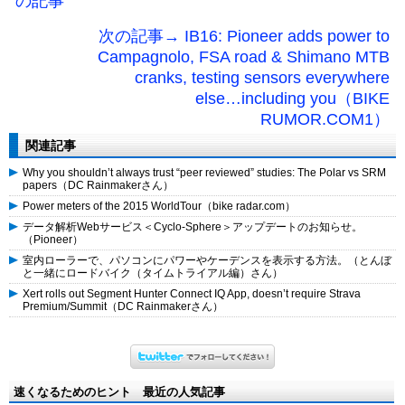
の記事
次の記事→ IB16: Pioneer adds power to
Campagnolo, FSA road & Shimano MTB
cranks, testing sensors everywhere
else…including you（BIKE
RUMOR.COM1）
関連記事
Why you shouldn’t always trust “peer reviewed” studies: The Polar vs SRM
papers（DC Rainmakerさん）
Power meters of the 2015 WorldTour（bike radar.com）
データ解析Webサービス＜Cyclo-Sphere＞アップデートのお知らせ。
（Pioneer）
室内ローラーで、パソコンにパワーやケーデンスを表示する方法。（とんぼ
と一緒にロードバイク（タイムトライアル編）さん）
Xert rolls out Segment Hunter Connect IQ App, doesn’t require Strava
Premium/Summit（DC Rainmakerさん）
速くなるためのヒント 最近の人気記事