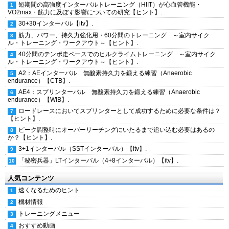
短期間の高強度インターバルトレーニング（HIIT）が心血管機能・
VO2max・筋力に及ぼす影響についての研究【ヒント】.
30+30インターバル【itv】.
筋力、パワー、持久力強化用・60分間のトレーニング ～室内サイク
ル・トレーニング・ワークアウト～【ヒント】.
40分間のテンポ走ペースでのヒルクライムトレーニング ～室内サイク
ル・トレーニング・ワークアウト～【ヒント】.
A2：AEインターバル 無酸素持久力を鍛える練習（Anaerobic
endurance）【CTB】.
AE4：スプリンターバル 無酸素持久力を鍛える練習（Anaerobic
endurance）【WIB】.
ロードレースにおいてスプリンターとして成功するために必要な条件は？
【ヒント】.
ピーク調整時にオーバーリーチングにいたるまで追い込む必要はあるの
か？【ヒント】.
3+1インターバル（SSTインターバル）【itv】.
「秘密兵器」LTインターバル（4+8インターバル）【itv】.
人気コンテンツ
速くなるためのヒント
機材情報
トレーニングメニュー
おすすめ動画