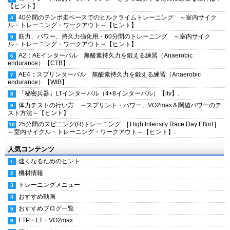
【ヒント】.
40分間のテンポ走ペースでのヒルクライムトレーニング ～室内サイク
ル・トレーニング・ワークアウト～【ヒント】.
筋力、パワー、持久力強化用・60分間のトレーニング ～室内サイク
ル・トレーニング・ワークアウト～【ヒント】.
A2：AEインターバル 無酸素持久力を鍛える練習（Anaerobic
endurance）【CTB】.
AE4：スプリンターバル 無酸素持久力を鍛える練習（Anaerobic
endurance）【WIB】.
「秘密兵器」LTインターバル（4+8インターバル）【itv】.
体力テストの行い方 ～スプリント・パワー、VO2max＆閾値パワーのテ
スト方法～【ヒント】.
25分間のスピニング(R)トレーニング | High Intensity Race Day Effort |
～室内サイクル・トレーニング・ワークアウト～【ヒント】.
人気コンテンツ
速くなるためのヒント
機材情報
トレーニングメニュー
おすすめ動画
おすすめブログ一覧
FTP・LT・VO2max