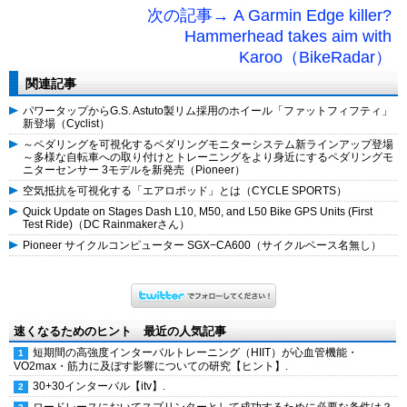
次の記事→ A Garmin Edge killer?
Hammerhead takes aim with
Karoo（BikeRadar）
関連記事
パワータップからG.S. Astuto製リム採用のホイール「ファットフィフティ」
新登場（Cyclist）
～ペダリングを可視化するペダリングモニターシステム新ラインアップ登場
～多様な自転車への取り付けとトレーニングをより身近にするペダリングモ
ニターセンサー 3モデルを新発売（Pioneer）
空気抵抗を可視化する「エアロポッド」とは（CYCLE SPORTS）
Quick Update on Stages Dash L10, M50, and L50 Bike GPS Units (First
Test Ride)（DC Rainmakerさん）
Pioneer サイクルコンピューター SGX−CA600（サイクルベース名無し）
速くなるためのヒント 最近の人気記事
短期間の高強度インターバルトレーニング（HIIT）が心血管機能・
VO2max・筋力に及ぼす影響についての研究【ヒント】.
30+30インターバル【itv】.