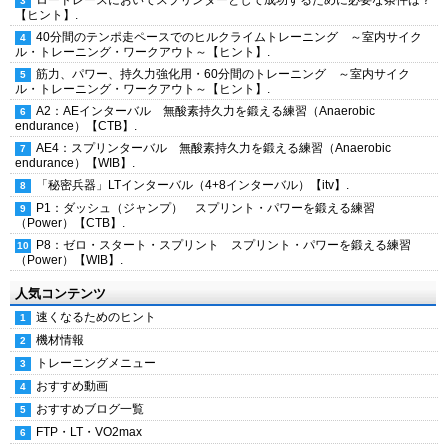
ロードレースにおいてスプリンターとして成功するために必要な条件は？
【ヒント】.
40分間のテンポ走ペースでのヒルクライムトレーニング ～室内サイク
ル・トレーニング・ワークアウト～【ヒント】.
筋力、パワー、持久力強化用・60分間のトレーニング ～室内サイク
ル・トレーニング・ワークアウト～【ヒント】.
A2：AEインターバル 無酸素持久力を鍛える練習（Anaerobic
endurance）【CTB】.
AE4：スプリンターバル 無酸素持久力を鍛える練習（Anaerobic
endurance）【WIB】.
「秘密兵器」LTインターバル（4+8インターバル）【itv】.
P1：ダッシュ（ジャンプ） スプリント・パワーを鍛える練習
（Power）【CTB】.
P8：ゼロ・スタート・スプリント スプリント・パワーを鍛える練習
（Power）【WIB】.
人気コンテンツ
速くなるためのヒント
機材情報
トレーニングメニュー
おすすめ動画
おすすめブログ一覧
FTP・LT・VO2max