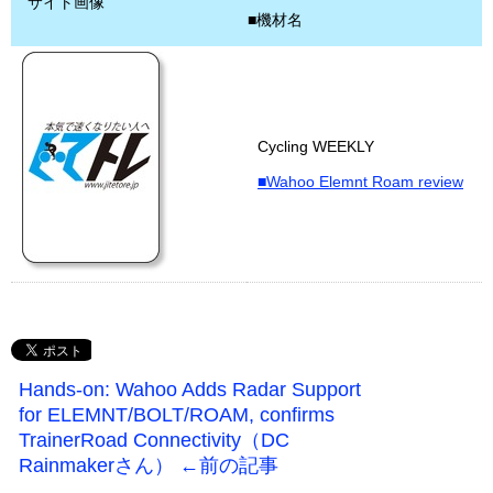
サイト画像
■機材名
Cycling WEEKLY
■Wahoo Elemnt Roam review
Hands-on: Wahoo Adds Radar Support
for ELEMNT/BOLT/ROAM, confirms
TrainerRoad Connectivity（DC
Rainmakerさん） ←前の記事