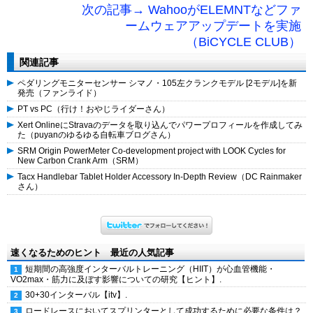
次の記事→ WahooがELEMNTなどファ
ームウェアアップデートを実施
（BiCYCLE CLUB）
関連記事
ペダリングモニターセンサー シマノ・105左クランクモデル [2モデル]を新
発売（ファンライド）
PT vs PC（行け！おやじライダーさん）
Xert OnlineにStravaのデータを取り込んでパワープロフィールを作成してみ
た（puyanのゆるゆる自転車ブログさん）
SRM Origin PowerMeter Co-development project with LOOK Cycles for
New Carbon Crank Arm（SRM）
Tacx Handlebar Tablet Holder Accessory In-Depth Review（DC Rainmaker
さん）
速くなるためのヒント 最近の人気記事
短期間の高強度インターバルトレーニング（HIIT）が心血管機能・
VO2max・筋力に及ぼす影響についての研究【ヒント】.
30+30インターバル【itv】.
ロードレースにおいてスプリンターとして成功するために必要な条件は？