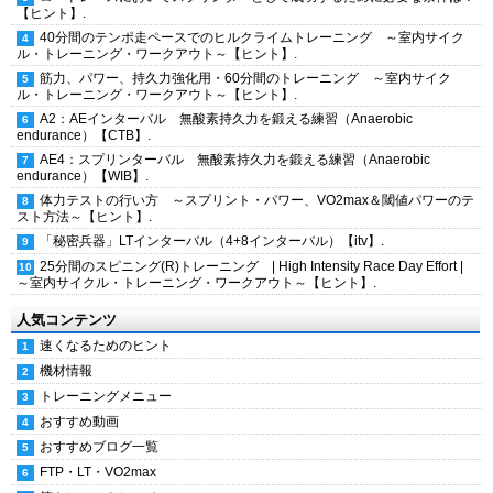
【ヒント】.
40分間のテンポ走ペースでのヒルクライムトレーニング ～室内サイク
ル・トレーニング・ワークアウト～【ヒント】.
筋力、パワー、持久力強化用・60分間のトレーニング ～室内サイク
ル・トレーニング・ワークアウト～【ヒント】.
A2：AEインターバル 無酸素持久力を鍛える練習（Anaerobic
endurance）【CTB】.
AE4：スプリンターバル 無酸素持久力を鍛える練習（Anaerobic
endurance）【WIB】.
体力テストの行い方 ～スプリント・パワー、VO2max＆閾値パワーのテ
スト方法～【ヒント】.
「秘密兵器」LTインターバル（4+8インターバル）【itv】.
25分間のスピニング(R)トレーニング | High Intensity Race Day Effort |
～室内サイクル・トレーニング・ワークアウト～【ヒント】.
人気コンテンツ
速くなるためのヒント
機材情報
トレーニングメニュー
おすすめ動画
おすすめブログ一覧
FTP・LT・VO2max